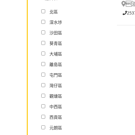

北區
253
深水埗
沙田區
葵青區
大埔區
離島區
屯門區
灣仔區
觀塘區
中西區
西貢區
元朗區