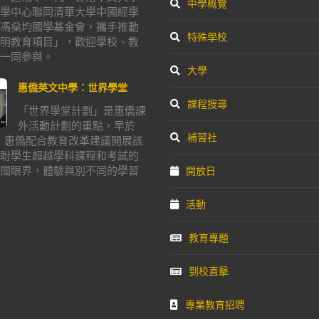
中學概覽
學中心聯同清華大學中國經學
馮燊均國學基金會，攜手推動
特殊學校
明教育項目」，歡迎學校、教
一同參與。
大學
惠僑英文中學：世界學堂
課程搜尋
「世界學堂計劃」是惠僑課
外活動計劃的重點，早於
補習社
年，惠僑配合教育改革建議開展該
盼學生超越學科課程和考試的
闊眼界，體驗與別不同的學習
開放日
活動
教育專題
到校直擊
專業教育招聘