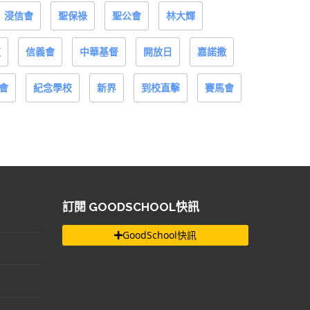
浸信會
聖保祿
聖公會
林大輝
道
信義會
中華基督
開放日
嘉諾撒
會
紀念學校
新界
到校直擊
賽馬會
訂閱 GOODSCHOOL快訊
GoodSchool快訊