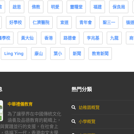
館
啟思
佛教
明愛
靈糧堂
福建
保良局
好學校
仁濟醫院
宣道
青年會
聖三一
循
屬學校
黃大仙
香港
路德會
李兆基
九龍
商
Ling Ying
康山
葉小
新聞
教育新聞
息
熱門分類
中華禮儀教育
幼稚園概覽
為了讓學界在中國傳統文化
涵養及品德教育的範疇上，
小學概覽
與實踐並行的支援，在社會上
，造福下一代，香港中文大學