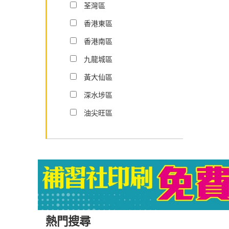
荃灣區
香港東區
香港南區
九龍城區
黃大仙區
深水埗區
油尖旺區
熱門搜尋