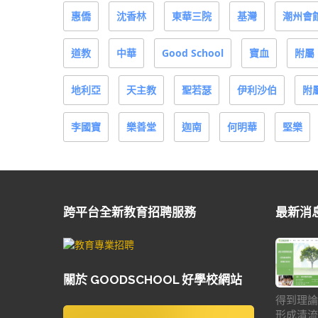
惠僑
沈香林
東華三院
基灣
潮州會
道教
中華
Good School
寶血
附屬
地利亞
天主教
聖若瑟
伊利沙伯
附
李國寶
樂善堂
迦南
何明華
堅樂
跨平台全新教育招聘服務
最新消
關於 GOODSCHOOL 好學校網站
得到理論
形成清流