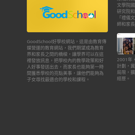
文學院國
研究院和
「禮儀文
師和家長
GoodSchool好學校網站，這是由教育傳
媒營運的教育網站，我們期望成為教育
界和家長之間的橋樑，讓學界可以在這
2001
裡發放訊息，把學校內的教學政策和好
計劃，冀
人好事發送出去，而家長也能夠第一時
局限，擴
間獲悉學校的亮點美事，讓他們能夠為
經歷。
子女尋找最適合的學校和課程。