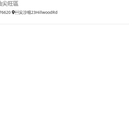
油尖旺區
76620
尖沙咀23HillwoodRd