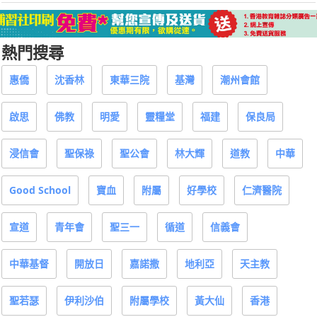
熱門搜尋
惠僑
沈香林
東華三院
基灣
潮州會館
啟思
佛教
明愛
靈糧堂
福建
保良局
浸信會
聖保祿
聖公會
林大輝
道教
中華
Good School
寶血
附屬
好學校
仁濟醫院
宣道
青年會
聖三一
循道
信義會
中華基督
開放日
嘉諾撒
地利亞
天主教
聖若瑟
伊利沙伯
附屬學校
黃大仙
香港