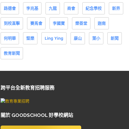
路德會
李兆基
九龍
商會
紀念學校
新界
到校直擊
賽馬會
李國寶
樂善堂
迦南
何明華
堅樂
Ling Ying
康山
葉小
新聞
教育新聞
跨平台全新教育招聘服務
關於 GOODSCHOOL 好學校網站