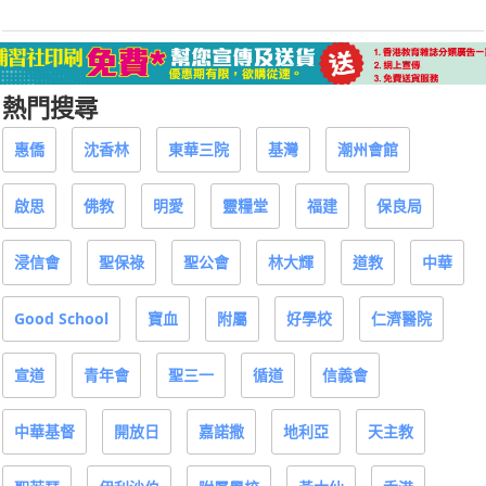
熱門搜尋
惠僑
沈香林
東華三院
基灣
潮州會館
啟思
佛教
明愛
靈糧堂
福建
保良局
浸信會
聖保祿
聖公會
林大輝
道教
中華
Good School
寶血
附屬
好學校
仁濟醫院
宣道
青年會
聖三一
循道
信義會
中華基督
開放日
嘉諾撒
地利亞
天主教