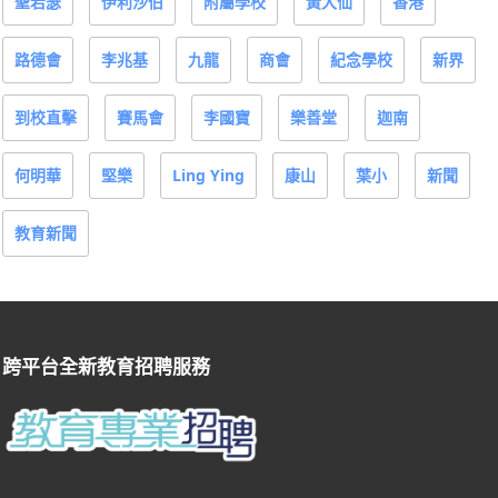
聖若瑟
伊利沙伯
附屬學校
黃大仙
香港
路德會
李兆基
九龍
商會
紀念學校
新界
到校直擊
賽馬會
李國寶
樂善堂
迦南
何明華
堅樂
Ling Ying
康山
葉小
新聞
教育新聞
跨平台全新教育招聘服務