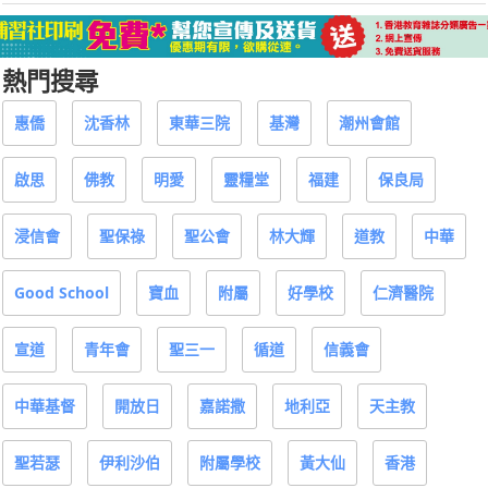
熱門搜尋
惠僑
沈香林
東華三院
基灣
潮州會館
啟思
佛教
明愛
靈糧堂
福建
保良局
浸信會
聖保祿
聖公會
林大輝
道教
中華
Good School
寶血
附屬
好學校
仁濟醫院
宣道
青年會
聖三一
循道
信義會
中華基督
開放日
嘉諾撒
地利亞
天主教
聖若瑟
伊利沙伯
附屬學校
黃大仙
香港