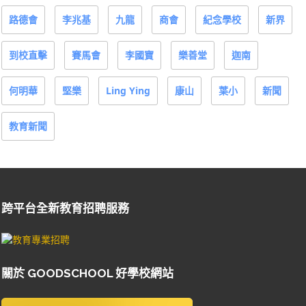
路德會
李兆基
九龍
商會
紀念學校
新界
到校直擊
賽馬會
李國寶
樂善堂
迦南
何明華
堅樂
Ling Ying
康山
葉小
新聞
教育新聞
跨平台全新教育招聘服務
關於 GOODSCHOOL 好學校網站