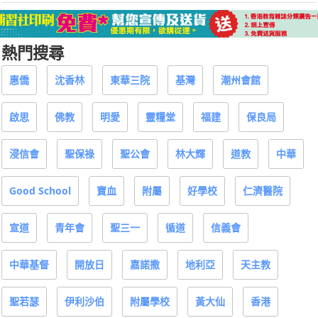
熱門搜尋
惠僑
沈香林
東華三院
基灣
潮州會館
啟思
佛教
明愛
靈糧堂
福建
保良局
浸信會
聖保祿
聖公會
林大輝
道教
中華
Good School
寶血
附屬
好學校
仁濟醫院
宣道
青年會
聖三一
循道
信義會
中華基督
開放日
嘉諾撒
地利亞
天主教
聖若瑟
伊利沙伯
附屬學校
黃大仙
香港