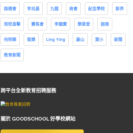
路德會
李兆基
九龍
商會
紀念學校
新界
到校直擊
賽馬會
李國寶
樂善堂
迦南
何明華
堅樂
Ling Ying
康山
葉小
新聞
教育新聞
跨平台全新教育招聘服務
關於 GOODSCHOOL 好學校網站