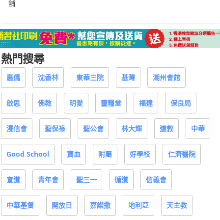
舖
熱門搜尋
惠僑
沈香林
東華三院
基灣
潮州會館
啟思
佛教
明愛
靈糧堂
福建
保良局
浸信會
聖保祿
聖公會
林大輝
道教
中華
Good School
寶血
附屬
好學校
仁濟醫院
宣道
青年會
聖三一
循道
信義會
中華基督
開放日
嘉諾撒
地利亞
天主教