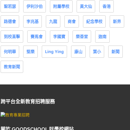
聖若瑟
伊利沙伯
附屬學校
黃大仙
香港
路德會
李兆基
九龍
商會
紀念學校
新界
到校直擊
賽馬會
李國寶
樂善堂
迦南
何明華
堅樂
Ling Ying
康山
葉小
新聞
教育新聞
跨平台全新教育招聘服務
關於 GOODSCHOOL 好學校網站