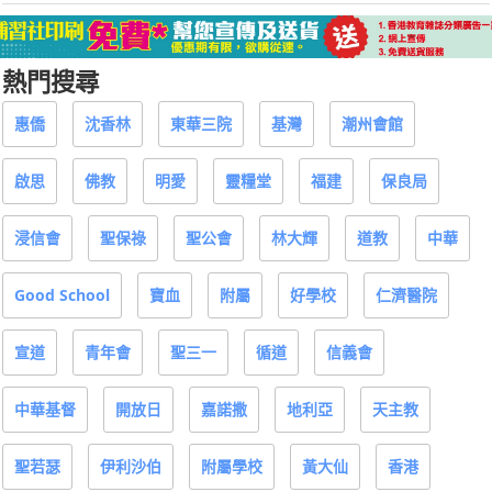
熱門搜尋
惠僑
沈香林
東華三院
基灣
潮州會館
啟思
佛教
明愛
靈糧堂
福建
保良局
浸信會
聖保祿
聖公會
林大輝
道教
中華
Good School
寶血
附屬
好學校
仁濟醫院
宣道
青年會
聖三一
循道
信義會
中華基督
開放日
嘉諾撒
地利亞
天主教
聖若瑟
伊利沙伯
附屬學校
黃大仙
香港