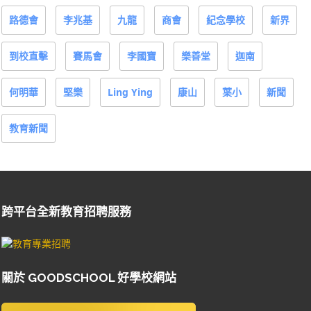
路德會
李兆基
九龍
商會
紀念學校
新界
到校直擊
賽馬會
李國寶
樂善堂
迦南
何明華
堅樂
Ling Ying
康山
葉小
新聞
教育新聞
跨平台全新教育招聘服務
關於 GOODSCHOOL 好學校網站