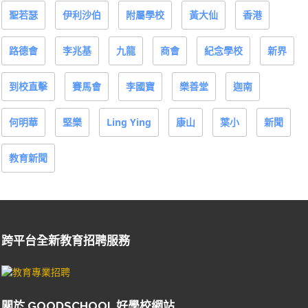
聖若瑟
伊利沙伯
附屬學校
黃大仙
香港
路德會
李兆基
九龍
商會
紀念學校
新界
到校直擊
賽馬會
李國寶
樂善堂
迦南
何明華
堅樂
Ling Ying
康山
葉小
新聞
教育新聞
跨平台全新教育招聘服務
關於 GOODSCHOOL 好學校網站