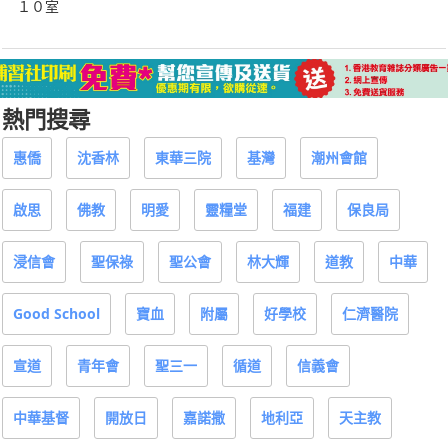
１０室
熱門搜尋
惠僑
沈香林
東華三院
基灣
潮州會館
啟思
佛教
明愛
靈糧堂
福建
保良局
浸信會
聖保祿
聖公會
林大輝
道教
中華
Good School
寶血
附屬
好學校
仁濟醫院
宣道
青年會
聖三一
循道
信義會
中華基督
開放日
嘉諾撒
地利亞
天主教