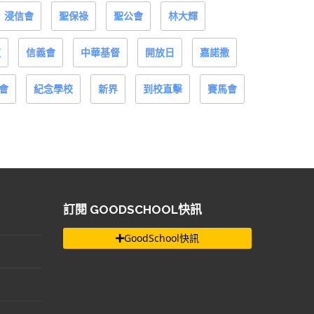
浸信會
聖保祿
聖公會
林大輝
道
信義會
中華基督
開放日
嘉諾撒
會
紀念學校
新界
到校直擊
賽馬會
訂閱 GOODSCHOOL快訊
GoodSchool快訊