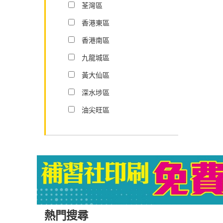
荃灣區
香港東區
香港南區
九龍城區
黃大仙區
深水埗區
油尖旺區
熱門搜尋