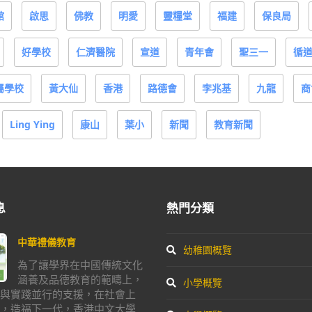
館
啟思
佛教
明愛
靈糧堂
福建
保良局
好學校
仁濟醫院
宣道
青年會
聖三一
循
屬學校
黃大仙
香港
路德會
李兆基
九龍
商
Ling Ying
康山
葉小
新聞
教育新聞
息
熱門分類
中華禮儀教育
幼稚園概覽
為了讓學界在中國傳統文化
涵養及品德教育的範疇上，
小學概覽
與實踐並行的支援，在社會上
，造福下一代，香港中文大學