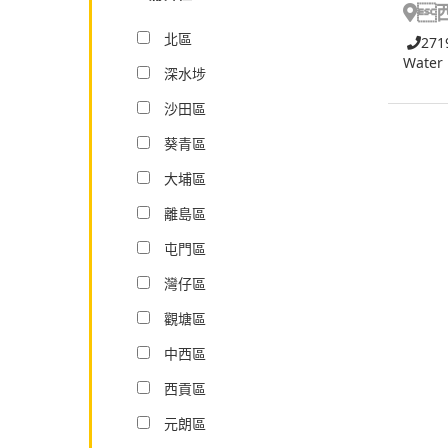

北區
271
Water
深水埗
沙田區
葵青區
大埔區
離島區
屯門區
灣仔區
觀塘區
中西區
西貢區
元朗區