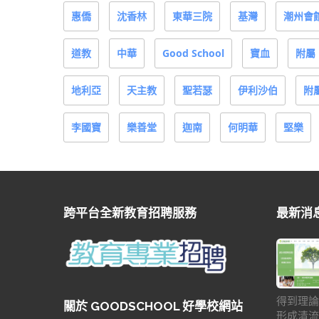
惠僑
沈香林
東華三院
基灣
潮州會
道教
中華
Good School
寶血
附屬
地利亞
天主教
聖若瑟
伊利沙伯
附
李國寶
樂善堂
迦南
何明華
堅樂
跨平台全新教育招聘服務
最新消
得到理論
關於 GOODSCHOOL 好學校網站
形成清流