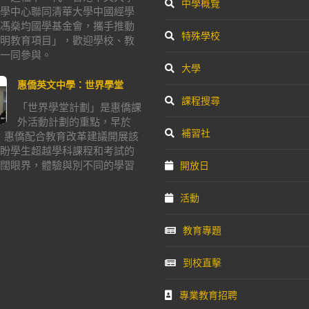
中學概覽
學中心聯同清華大學中國經學
馮燊均國學基金會，攜手推動
特殊學校
明教育項目」，歡迎學校、教
一同參與。
大學
惠僑英文中學：世界學堂
課程搜尋
「世界學堂計劃」是惠僑課
外活動計劃的重點，早於
補習社
年，惠僑配合教育改革建議開展該
盼學生超越學科課程和考試的
闊眼界，體驗與別不同的學習
開放日
活動
教育專題
到校直擊
專業教育招聘