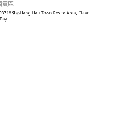
西貢區
98718
Hang Hau Town Resite Area, Clear
 Bay