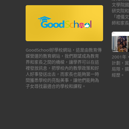
文學院國
研究院和
「禮儀文
師和家長
GoodSchool好學校網站，這是由教育傳
媒營運的教育網站，我們期望成為教育
2001
界和家長之間的橋樑，讓學界可以在這
計劃，冀
裡發放訊息，把學校內的教學政策和好
局限，擴
人好事發送出去，而家長也能夠第一時
經歷。
間獲悉學校的亮點美事，讓他們能夠為
子女尋找最適合的學校和課程。