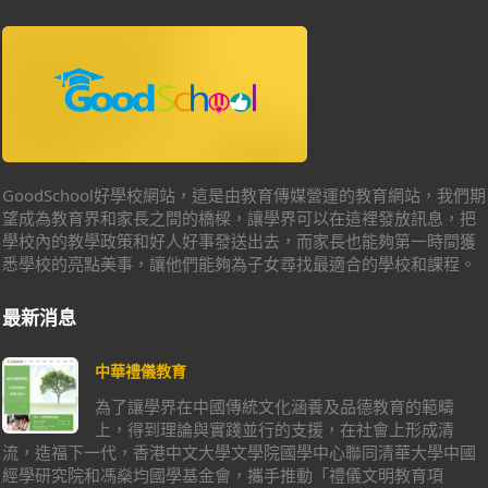
GoodSchool好學校網站，這是由教育傳媒營運的教育網站，我們期
望成為教育界和家長之間的橋樑，讓學界可以在這裡發放訊息，把
學校內的教學政策和好人好事發送出去，而家長也能夠第一時間獲
悉學校的亮點美事，讓他們能夠為子女尋找最適合的學校和課程。
最新消息
中華禮儀教育
為了讓學界在中國傳統文化涵養及品德教育的範疇
上，得到理論與實踐並行的支援，在社會上形成清
流，造福下一代，香港中文大學文學院國學中心聯同清華大學中國
經學研究院和馮燊均國學基金會，攜手推動「禮儀文明教育項