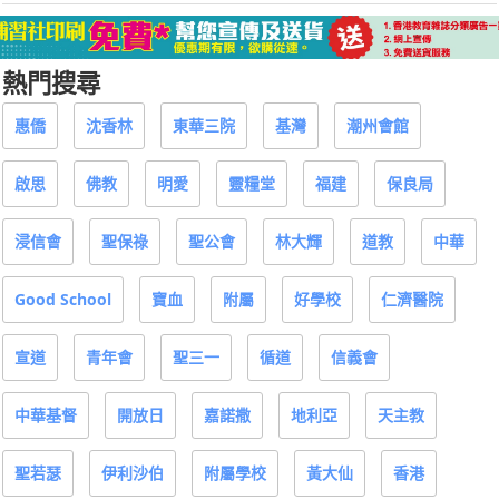
熱門搜尋
惠僑
沈香林
東華三院
基灣
潮州會館
啟思
佛教
明愛
靈糧堂
福建
保良局
浸信會
聖保祿
聖公會
林大輝
道教
中華
Good School
寶血
附屬
好學校
仁濟醫院
宣道
青年會
聖三一
循道
信義會
中華基督
開放日
嘉諾撒
地利亞
天主教
聖若瑟
伊利沙伯
附屬學校
黃大仙
香港