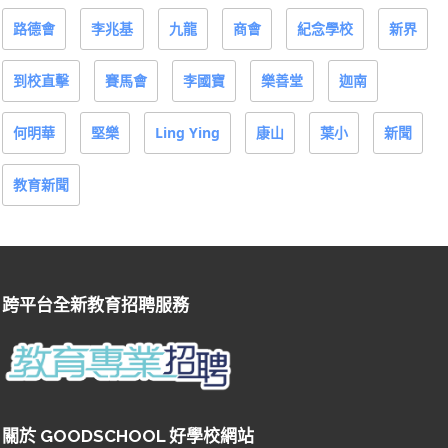
路德會
李兆基
九龍
商會
紀念學校
新界
到校直擊
賽馬會
李國寶
樂善堂
迦南
何明華
堅樂
Ling Ying
康山
葉小
新聞
教育新聞
跨平台全新教育招聘服務
關於 GOODSCHOOL 好學校網站