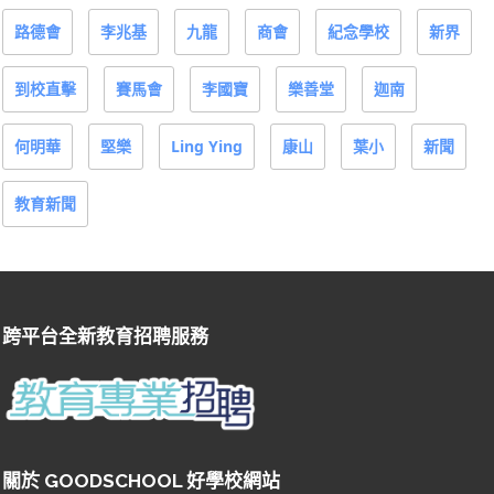
路德會
李兆基
九龍
商會
紀念學校
新界
到校直擊
賽馬會
李國寶
樂善堂
迦南
何明華
堅樂
Ling Ying
康山
葉小
新聞
教育新聞
跨平台全新教育招聘服務
關於 GOODSCHOOL 好學校網站