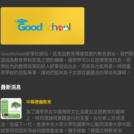
GoodSchool好學校網站，這是由教育傳媒營運的教育網站，我們期
望成為教育界和家長之間的橋樑，讓學界可以在這裡發放訊息，把
學校內的教學政策和好人好事發送出去，而家長也能夠第一時間獲
悉學校的亮點美事，讓他們能夠為子女尋找最適合的學校和課程。
最新消息
中華禮儀教育
為了讓學界在中國傳統文化涵養及品德教育的範疇
上，得到理論與實踐並行的支援，在社會上形成清
流，造福下一代，香港中文大學文學院國學中心聯同清華大學中國
經學研究院和馮燊均國學基金會，攜手推動「禮儀文明教育項