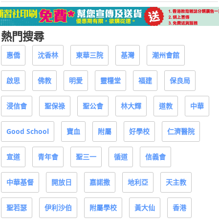
熱門搜尋
惠僑
沈香林
東華三院
基灣
潮州會館
啟思
佛教
明愛
靈糧堂
福建
保良局
浸信會
聖保祿
聖公會
林大輝
道教
中華
Good School
寶血
附屬
好學校
仁濟醫院
宣道
青年會
聖三一
循道
信義會
中華基督
開放日
嘉諾撒
地利亞
天主教
聖若瑟
伊利沙伯
附屬學校
黃大仙
香港