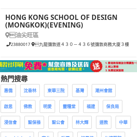
HONG KONG SCHOOL OF DESIGN
(MONGKOK)(EVENING)
油尖旺區
23880017
九龍彌敦道４３０－４３６號彌敦商務大廈３樓
熱門搜尋
惠僑
沈香林
東華三院
基灣
潮州會館
啟思
佛教
明愛
靈糧堂
福建
保良局
浸信會
聖保祿
聖公會
林大輝
道教
中華