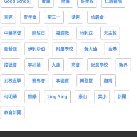
Good School
寶血
附屬
好學校
仁濟醫院
宣道
青年會
聖三一
循道
信義會
中華基督
開放日
嘉諾撒
地利亞
天主教
聖若瑟
伊利沙伯
附屬學校
黃大仙
香港
路德會
李兆基
九龍
商會
紀念學校
新界
到校直擊
賽馬會
李國寶
樂善堂
迦南
何明華
堅樂
Ling Ying
康山
葉小
新聞
教育新聞