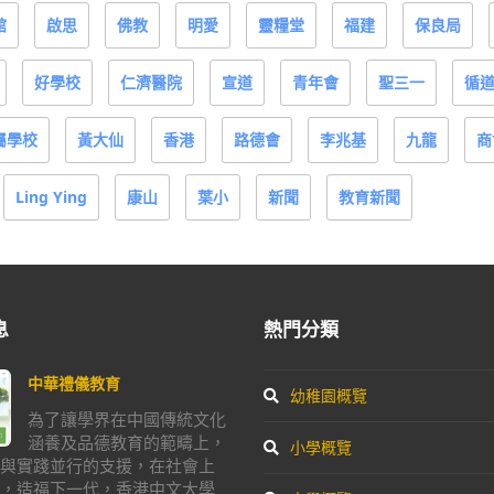
館
啟思
佛教
明愛
靈糧堂
福建
保良局
好學校
仁濟醫院
宣道
青年會
聖三一
循
屬學校
黃大仙
香港
路德會
李兆基
九龍
商
Ling Ying
康山
葉小
新聞
教育新聞
息
熱門分類
中華禮儀教育
幼稚園概覽
為了讓學界在中國傳統文化
涵養及品德教育的範疇上，
小學概覽
與實踐並行的支援，在社會上
，造福下一代，香港中文大學