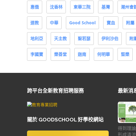
惠僑
沈香林
東華三院
基灣
潮州會
道教
中華
Good School
寶血
附屬
地利亞
天主教
聖若瑟
伊利沙伯
附
李國寶
樂善堂
迦南
何明華
堅樂
跨平台全新教育招聘服務
最新消
關於 GOODSCHOOL 好學校網站
得到理論
形成清流