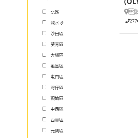
(OL

北區
277
深水埗
沙田區
葵青區
大埔區
離島區
屯門區
灣仔區
觀塘區
中西區
西貢區
元朗區