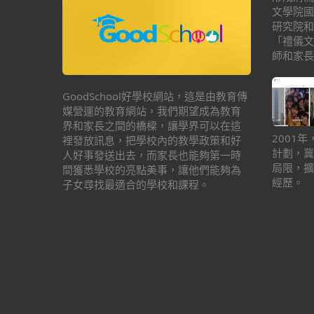
文學院國
研究院和
「禮儀文
師和家長
GoodSchool好學校網站，這是由教育傳
媒營運的教育網站，我們期望成為教育
界和家長之間的橋樑，讓學界可以在這
2001
裡發放訊息，把學校內的教學政策和好
計劃，冀
人好事發送出去，而家長也能夠第一時
局限，擴
間獲悉學校的亮點美事，讓他們能夠為
經歷。
子女尋找最適合的學校和課程。