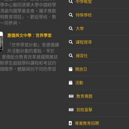
中學概覽
學中心聯同清華大學中國經學
馮燊均國學基金會，攜手推動
特殊學校
明教育項目」，歡迎學校、教
一同參與。
大學
惠僑英文中學：世界學堂
課程搜尋
「世界學堂計劃」是惠僑課
外活動計劃的重點，早於
補習社
年，惠僑配合教育改革建議開展該
盼學生超越學科課程和考試的
闊眼界，體驗與別不同的學習
開放日
活動
教育專題
到校直擊
專業教育招聘