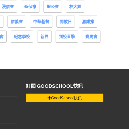
浸信會
聖保祿
聖公會
林大輝
道
信義會
中華基督
開放日
嘉諾撒
會
紀念學校
新界
到校直擊
賽馬會
訂閱 GOODSCHOOL快訊
GoodSchool快訊