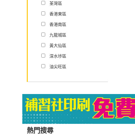
荃灣區
香港東區
香港南區
九龍城區
黃大仙區
深水埗區
油尖旺區
熱門搜尋