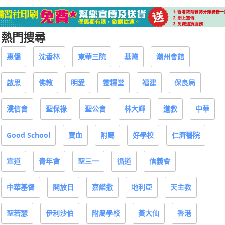
熱門搜尋
惠僑
沈香林
東華三院
基灣
潮州會館
啟思
佛教
明愛
靈糧堂
福建
保良局
浸信會
聖保祿
聖公會
林大輝
道教
中華
Good School
寶血
附屬
好學校
仁濟醫院
宣道
青年會
聖三一
循道
信義會
中華基督
開放日
嘉諾撒
地利亞
天主教
聖若瑟
伊利沙伯
附屬學校
黃大仙
香港