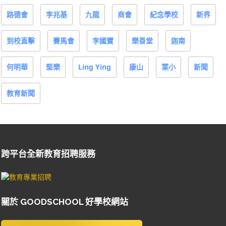
路德會
李兆基
九龍
商會
紀念學校
新界
到校直擊
賽馬會
李國寶
樂善堂
迦南
何明華
堅樂
Ling Ying
康山
葉小
新聞
教育新聞
跨平台全新教育招聘服務
關於 GOODSCHOOL 好學校網站