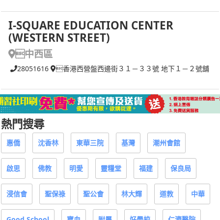
I-SQUARE EDUCATION CENTER
(WESTERN STREET)
中西區
28051616
香港西營盤西邊街３１－３３號 地下１－２號舖
熱門搜尋
惠僑
沈香林
東華三院
基灣
潮州會館
啟思
佛教
明愛
靈糧堂
福建
保良局
浸信會
聖保祿
聖公會
林大輝
道教
中華
Good School
寶血
附屬
好學校
仁濟醫院