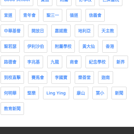
宣道
青年會
聖三一
循道
信義會
中華基督
開放日
嘉諾撒
地利亞
天主教
聖若瑟
伊利沙伯
附屬學校
黃大仙
香港
路德會
李兆基
九龍
商會
紀念學校
新界
到校直擊
賽馬會
李國寶
樂善堂
迦南
何明華
堅樂
Ling Ying
康山
葉小
新聞
教育新聞