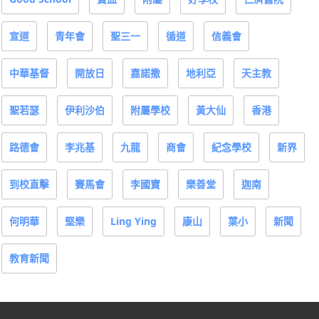
宣道
青年會
聖三一
循道
信義會
中華基督
開放日
嘉諾撒
地利亞
天主教
聖若瑟
伊利沙伯
附屬學校
黃大仙
香港
路德會
李兆基
九龍
商會
紀念學校
新界
到校直擊
賽馬會
李國寶
樂善堂
迦南
何明華
堅樂
Ling Ying
康山
葉小
新聞
教育新聞