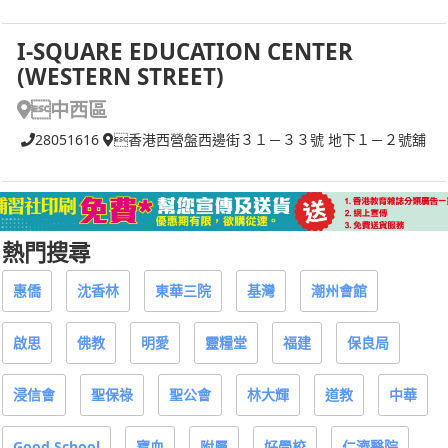
I-SQUARE EDUCATION CENTER
(WESTERN STREET)
中西區
28051616
香港西營盤西邊街３１－３３號 地下１－２號舖
熱門搜尋
惠僑
沈香林
東華三院
基灣
潮州會館
啟思
佛教
明愛
靈糧堂
福建
保良局
浸信會
聖保祿
聖公會
林大輝
道教
中華
Good School
寶血
附屬
好學校
仁濟醫院