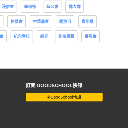
浸信會
聖保祿
聖公會
林大輝
道
信義會
中華基督
開放日
嘉諾撒
會
紀念學校
新界
到校直擊
賽馬會
訂閱 GOODSCHOOL快訊
GoodSchool快訊