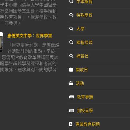
中學概覽
學中心聯同清華大學中國經學
馮燊均國學基金會，攜手推動
特殊學校
明教育項目」，歡迎學校、教
一同參與。
大學
惠僑英文中學：世界學堂
課程搜尋
「世界學堂計劃」是惠僑課
外活動計劃的重點，早於
補習社
年，惠僑配合教育改革建議開展該
盼學生超越學科課程和考試的
闊眼界，體驗與別不同的學習
開放日
活動
教育專題
到校直擊
專業教育招聘