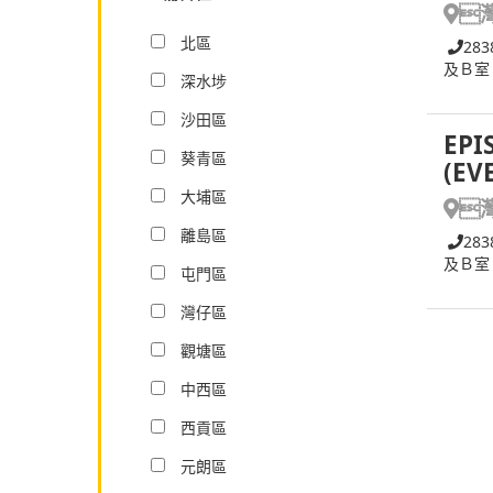

北區
283
及Ｂ室
深水埗
沙田區
EPI
葵青區
(EV
大埔區

離島區
283
及Ｂ室
屯門區
灣仔區
觀塘區
中西區
西貢區
元朗區