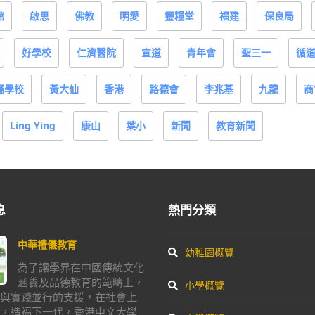
館
啟思
佛教
明愛
靈糧堂
福建
保良局
好學校
仁濟醫院
宣道
青年會
聖三一
循
屬學校
黃大仙
香港
路德會
李兆基
九龍
商
Ling Ying
康山
葉小
新聞
教育新聞
息
熱門分類
中華禮儀教育
幼稚園概覽
為了讓學界在中國傳統文化
涵養及品德教育的範疇上，
小學概覽
與實踐並行的支援，在社會上
，造福下一代，香港中文大學