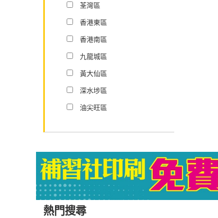
荃灣區
香港東區
香港南區
九龍城區
黃大仙區
深水埗區
油尖旺區
熱門搜尋