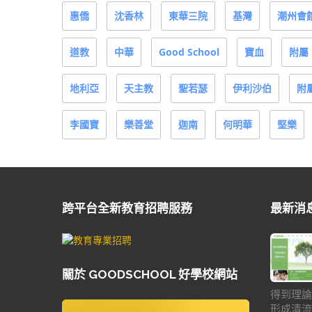
惠僑
沈香林
東華三院
基灣
潮州會
道教
中華
Good School
寶血
附屬
地利亞
天主教
聖若瑟
伊利沙伯
附
李國寶
樂善堂
迦南
何明華
堅樂
跨平台全新教育招聘服務
最新消
關於 GOODSCHOOL 好學校網站
得到理論
形成清流