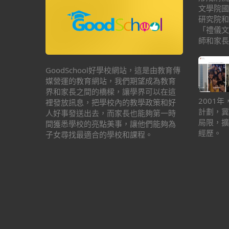
文學院國
研究院和
「禮儀文
師和家長
GoodSchool好學校網站，這是由教育傳
媒營運的教育網站，我們期望成為教育
界和家長之間的橋樑，讓學界可以在這
2001
裡發放訊息，把學校內的教學政策和好
計劃，冀
人好事發送出去，而家長也能夠第一時
局限，擴
間獲悉學校的亮點美事，讓他們能夠為
經歷。
子女尋找最適合的學校和課程。