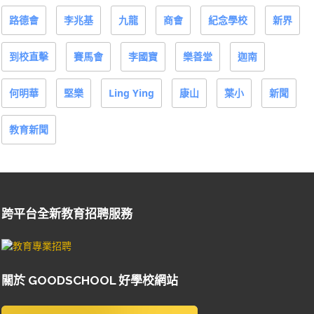
路德會
李兆基
九龍
商會
紀念學校
新界
到校直擊
賽馬會
李國寶
樂善堂
迦南
何明華
堅樂
Ling Ying
康山
葉小
新聞
教育新聞
跨平台全新教育招聘服務
關於 GOODSCHOOL 好學校網站