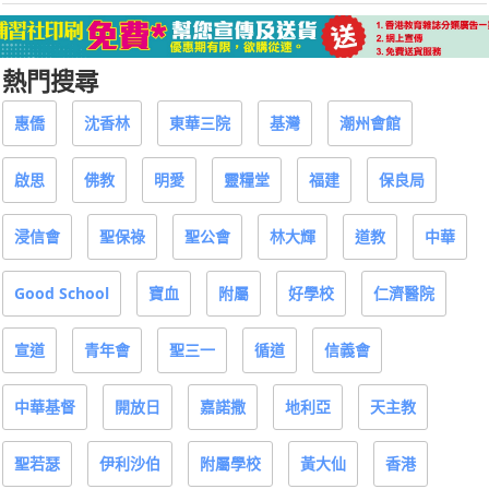
熱門搜尋
惠僑
沈香林
東華三院
基灣
潮州會館
啟思
佛教
明愛
靈糧堂
福建
保良局
浸信會
聖保祿
聖公會
林大輝
道教
中華
Good School
寶血
附屬
好學校
仁濟醫院
宣道
青年會
聖三一
循道
信義會
中華基督
開放日
嘉諾撒
地利亞
天主教
聖若瑟
伊利沙伯
附屬學校
黃大仙
香港