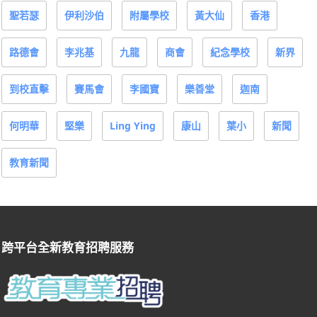
聖若瑟
伊利沙伯
附屬學校
黃大仙
香港
路德會
李兆基
九龍
商會
紀念學校
新界
到校直擊
賽馬會
李國寶
樂善堂
迦南
何明華
堅樂
Ling Ying
康山
葉小
新聞
教育新聞
跨平台全新教育招聘服務