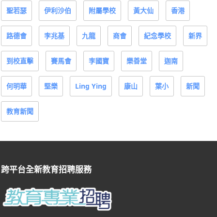
聖若瑟
伊利沙伯
附屬學校
黃大仙
香港
路德會
李兆基
九龍
商會
紀念學校
新界
到校直擊
賽馬會
李國寶
樂善堂
迦南
何明華
堅樂
Ling Ying
康山
葉小
新聞
教育新聞
跨平台全新教育招聘服務