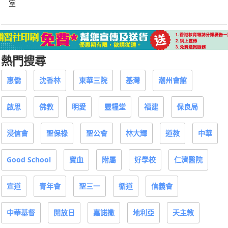
室
熱門搜尋
惠僑
沈香林
東華三院
基灣
潮州會館
啟思
佛教
明愛
靈糧堂
福建
保良局
浸信會
聖保祿
聖公會
林大輝
道教
中華
Good School
寶血
附屬
好學校
仁濟醫院
宣道
青年會
聖三一
循道
信義會
中華基督
開放日
嘉諾撒
地利亞
天主教