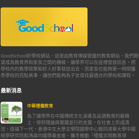
GoodSchool好學校網站，這是由教育傳媒營運的教育網站，我們期
望成為教育界和家長之間的橋樑，讓學界可以在這裡發放訊息，把
學校內的教學政策和好人好事發送出去，而家長也能夠第一時間獲
悉學校的亮點美事，讓他們能夠為子女尋找最適合的學校和課程。
最新消息
中華禮儀教育
為了讓學界在中國傳統文化涵養及品德教育的範疇
上，得到理論與實踐並行的支援，在社會上形成清
流，造福下一代，香港中文大學文學院國學中心聯同清華大學中國
經學研究院和馮燊均國學基金會，攜手推動「禮儀文明教育項