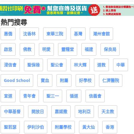
熱門搜尋
惠僑
沈香林
東華三院
基灣
潮州會館
啟思
佛教
明愛
靈糧堂
福建
保良局
浸信會
聖保祿
聖公會
林大輝
道教
中華
Good School
寶血
附屬
好學校
仁濟醫院
宣道
青年會
聖三一
循道
信義會
中華基督
開放日
嘉諾撒
地利亞
天主教
聖若瑟
伊利沙伯
附屬學校
黃大仙
香港