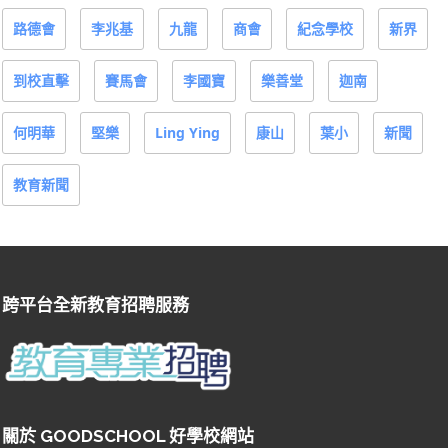
路德會
李兆基
九龍
商會
紀念學校
新界
到校直擊
賽馬會
李國寶
樂善堂
迦南
何明華
堅樂
Ling Ying
康山
葉小
新聞
教育新聞
跨平台全新教育招聘服務
關於 GOODSCHOOL 好學校網站