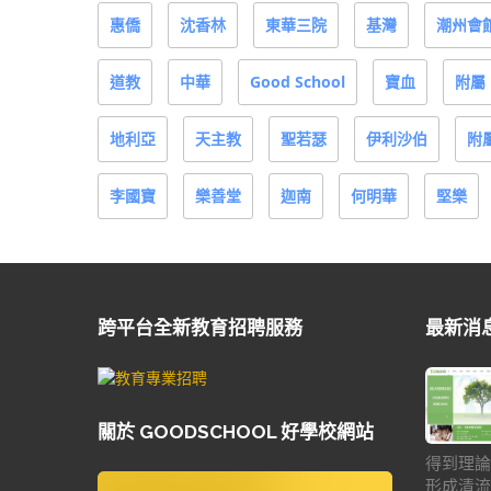
惠僑
沈香林
東華三院
基灣
潮州會
道教
中華
Good School
寶血
附屬
地利亞
天主教
聖若瑟
伊利沙伯
附
李國寶
樂善堂
迦南
何明華
堅樂
跨平台全新教育招聘服務
最新消
關於 GOODSCHOOL 好學校網站
得到理論
形成清流