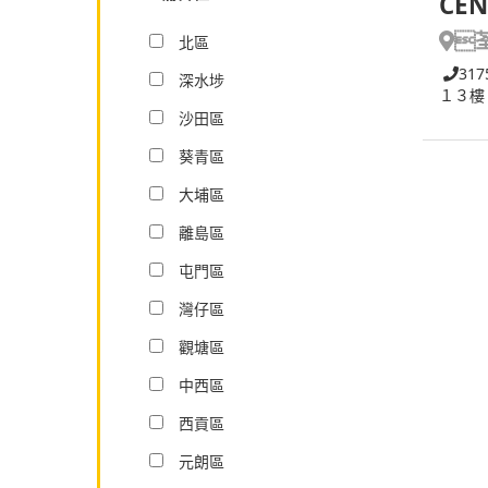
CEN

北區
317
深水埗
１３樓
沙田區
葵青區
大埔區
離島區
屯門區
灣仔區
觀塘區
中西區
西貢區
元朗區