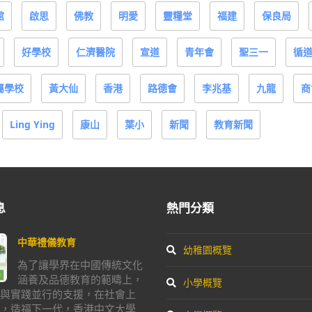
館
啟思
佛教
明愛
靈糧堂
福建
保良局
好學校
仁濟醫院
宣道
青年會
聖三一
循
屬學校
黃大仙
香港
路德會
李兆基
九龍
商
Ling Ying
康山
葉小
新聞
教育新聞
息
熱門分類
中華禮儀教育
幼稚園概覽
為了讓學界在中國傳統文化
涵養及品德教育的範疇上，
小學概覽
與實踐並行的支援，在社會上
，造福下一代，香港中文大學