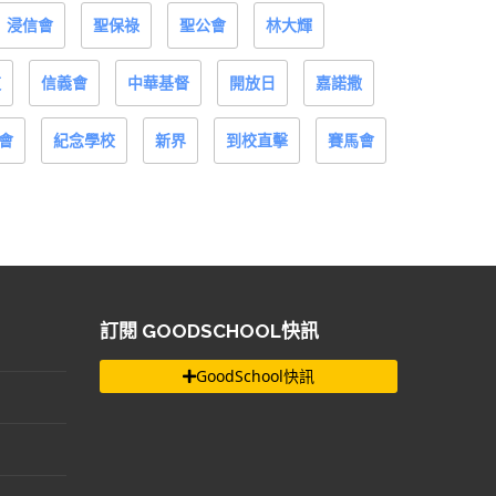
浸信會
聖保祿
聖公會
林大輝
道
信義會
中華基督
開放日
嘉諾撒
會
紀念學校
新界
到校直擊
賽馬會
訂閱 GOODSCHOOL快訊
GoodSchool快訊