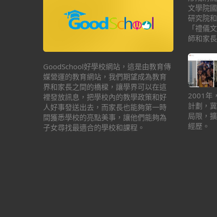
文學院國
研究院和
「禮儀文
師和家長
GoodSchool好學校網站，這是由教育傳
媒營運的教育網站，我們期望成為教育
界和家長之間的橋樑，讓學界可以在這
2001
裡發放訊息，把學校內的教學政策和好
計劃，冀
人好事發送出去，而家長也能夠第一時
局限，擴
間獲悉學校的亮點美事，讓他們能夠為
經歷。
子女尋找最適合的學校和課程。