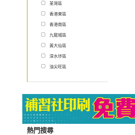
荃灣區
香港東區
香港南區
九龍城區
黃大仙區
深水埗區
油尖旺區
熱門搜尋