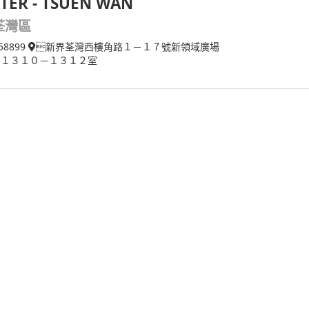
TER - TSUEN WAN
荃灣區
58899
新界荃灣西樓角路１－１７號新領域廣場
 １３１０－１３１２室