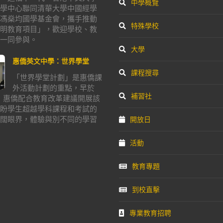
中學概覽
學中心聯同清華大學中國經學
馮燊均國學基金會，攜手推動
特殊學校
明教育項目」，歡迎學校、教
一同參與。
大學
惠僑英文中學：世界學堂
課程搜尋
「世界學堂計劃」是惠僑課
外活動計劃的重點，早於
補習社
年，惠僑配合教育改革建議開展該
盼學生超越學科課程和考試的
闊眼界，體驗與別不同的學習
開放日
活動
教育專題
到校直擊
專業教育招聘