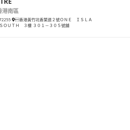
TRE
香港南區
72255
香港黃竹坑香葉道２號ＯＮＥ ＩＳＬＡ
ＳＯＵＴＨ ３樓 ３０１－３０５號舖