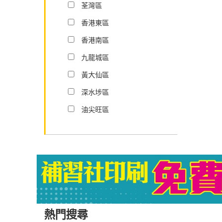
荃灣區
香港東區
香港南區
九龍城區
黃大仙區
深水埗區
油尖旺區
熱門搜尋