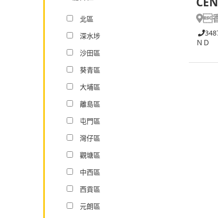
CEN

北區
348
深水埗
ＮＤ 
沙田區
葵青區
大埔區
離島區
屯門區
灣仔區
觀塘區
中西區
西貢區
元朗區