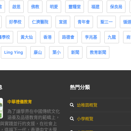
館
啟思
佛教
明愛
靈糧堂
福建
保良局
好學校
仁濟醫院
宣道
青年會
聖三一
循
屬學校
黃大仙
香港
路德會
李兆基
九龍
商
Ling Ying
康山
葉小
新聞
教育新聞
息
熱門分類
中華禮儀教育
幼稚園概覽
為了讓學界在中國傳統文化
涵養及品德教育的範疇上，
小學概覽
與實踐並行的支援，在社會上
，造福下一代，香港中文大學