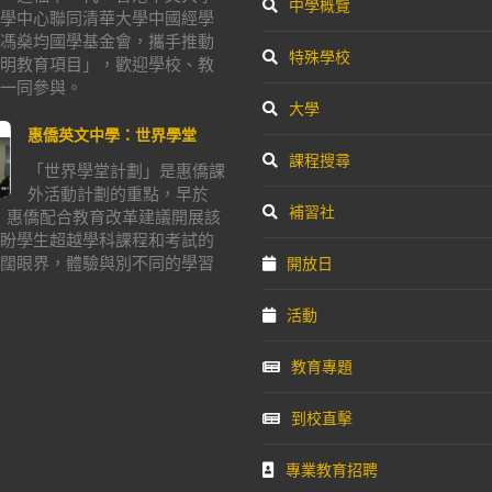
中學概覽
學中心聯同清華大學中國經學
馮燊均國學基金會，攜手推動
特殊學校
明教育項目」，歡迎學校、教
一同參與。
大學
惠僑英文中學：世界學堂
課程搜尋
「世界學堂計劃」是惠僑課
外活動計劃的重點，早於
補習社
年，惠僑配合教育改革建議開展該
盼學生超越學科課程和考試的
闊眼界，體驗與別不同的學習
開放日
活動
教育專題
到校直擊
專業教育招聘