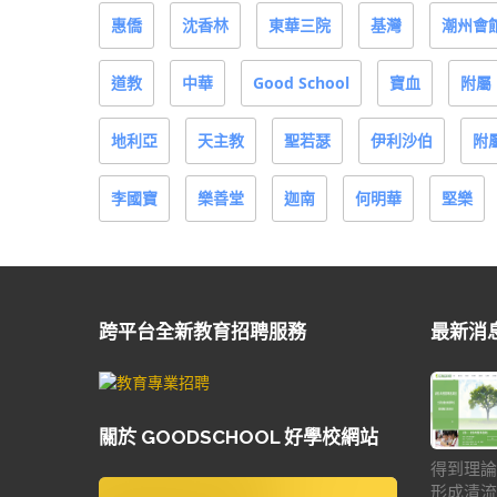
惠僑
沈香林
東華三院
基灣
潮州會
道教
中華
Good School
寶血
附屬
地利亞
天主教
聖若瑟
伊利沙伯
附
李國寶
樂善堂
迦南
何明華
堅樂
跨平台全新教育招聘服務
最新消
關於 GOODSCHOOL 好學校網站
得到理論
形成清流