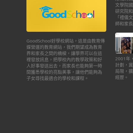
文學院國
研究院和
「禮儀文
師和家長
GoodSchool好學校網站，這是由教育傳
媒營運的教育網站，我們期望成為教育
界和家長之間的橋樑，讓學界可以在這
2001
裡發放訊息，把學校內的教學政策和好
計劃，冀
人好事發送出去，而家長也能夠第一時
局限，擴
間獲悉學校的亮點美事，讓他們能夠為
經歷。
子女尋找最適合的學校和課程。