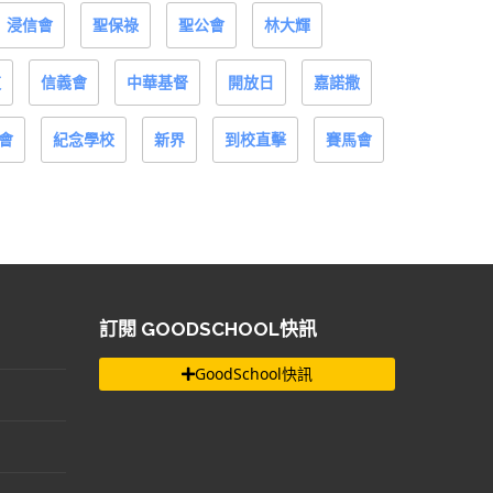
浸信會
聖保祿
聖公會
林大輝
道
信義會
中華基督
開放日
嘉諾撒
會
紀念學校
新界
到校直擊
賽馬會
訂閱 GOODSCHOOL快訊
GoodSchool快訊