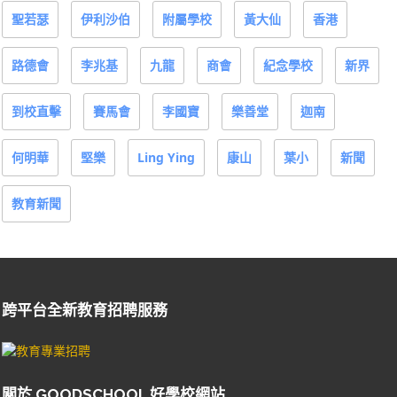
聖若瑟
伊利沙伯
附屬學校
黃大仙
香港
路德會
李兆基
九龍
商會
紀念學校
新界
到校直擊
賽馬會
李國寶
樂善堂
迦南
何明華
堅樂
Ling Ying
康山
葉小
新聞
教育新聞
跨平台全新教育招聘服務
關於 GOODSCHOOL 好學校網站