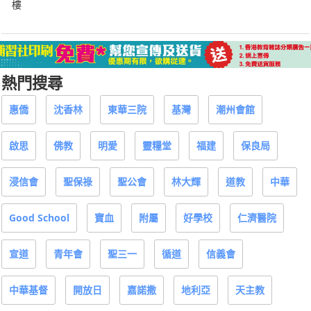
樓
熱門搜尋
惠僑
沈香林
東華三院
基灣
潮州會館
啟思
佛教
明愛
靈糧堂
福建
保良局
浸信會
聖保祿
聖公會
林大輝
道教
中華
Good School
寶血
附屬
好學校
仁濟醫院
宣道
青年會
聖三一
循道
信義會
中華基督
開放日
嘉諾撒
地利亞
天主教