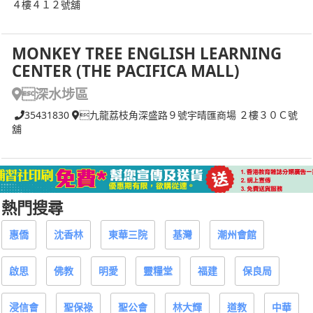
４樓４１２號舖
MONKEY TREE ENGLISH LEARNING
CENTER (THE PACIFICA MALL)
深水埗區
35431830
九龍荔枝角深盛路９號宇晴匯商場 ２樓３０Ｃ號
舖
熱門搜尋
惠僑
沈香林
東華三院
基灣
潮州會館
啟思
佛教
明愛
靈糧堂
福建
保良局
浸信會
聖保祿
聖公會
林大輝
道教
中華