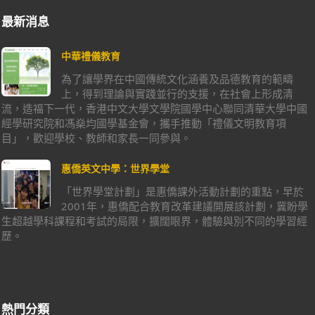
最新消息
中華禮儀教育
為了讓學界在中國傳統文化涵養及品德教育的範疇
上，得到理論與實踐並行的支援，在社會上形成清
流，造福下一代，香港中文大學文學院國學中心聯同清華大學中國
經學研究院和馮燊均國學基金會，攜手推動「禮儀文明教育項
目」，歡迎學校、教師和家長一同參與。
惠僑英文中學：世界學堂
「世界學堂計劃」是惠僑課外活動計劃的重點，早於
2001年，惠僑配合教育改革建議開展該計劃，冀盼學
生超越學科課程和考試的局限，擴闊眼界，體驗與別不同的學習經
歷。
熱門分類