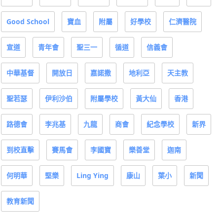
Good School
寶血
附屬
好學校
仁濟醫院
宣道
青年會
聖三一
循道
信義會
中華基督
開放日
嘉諾撒
地利亞
天主教
聖若瑟
伊利沙伯
附屬學校
黃大仙
香港
路德會
李兆基
九龍
商會
紀念學校
新界
到校直擊
賽馬會
李國寶
樂善堂
迦南
何明華
堅樂
Ling Ying
康山
葉小
新聞
教育新聞