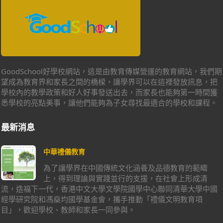
GoodSchool好學校網站，這是由教育傳媒營運的教育網站，我們期
望成為教育界和家長之間的橋樑，讓學界可以在這裡發放訊息，把
學校內的教學政策和好人好事發送出去，而家長也能夠第一時間獲
悉學校的亮點美事，讓他們能夠為子女尋找最適合的學校和課程。
最新消息
中華禮儀教育
為了讓學界在中國傳統文化涵養及品德教育的範疇
上，得到理論與實踐並行的支援，在社會上形成清
流，造福下一代，香港中文大學文學院國學中心聯同清華大學中國
經學研究院和馮燊均國學基金會，攜手推動「禮儀文明教育項
目」，歡迎學校、教師和家長一同參與。