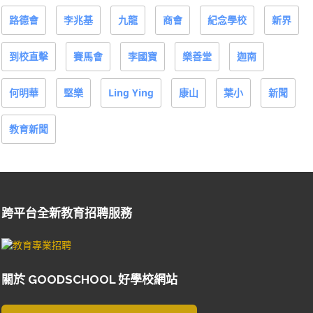
路德會
李兆基
九龍
商會
紀念學校
新界
到校直擊
賽馬會
李國寶
樂善堂
迦南
何明華
堅樂
Ling Ying
康山
葉小
新聞
教育新聞
跨平台全新教育招聘服務
關於 GOODSCHOOL 好學校網站