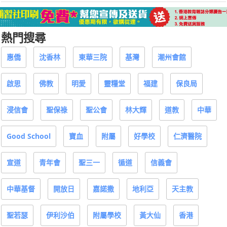
熱門搜尋
惠僑
沈香林
東華三院
基灣
潮州會館
啟思
佛教
明愛
靈糧堂
福建
保良局
浸信會
聖保祿
聖公會
林大輝
道教
中華
Good School
寶血
附屬
好學校
仁濟醫院
宣道
青年會
聖三一
循道
信義會
中華基督
開放日
嘉諾撒
地利亞
天主教
聖若瑟
伊利沙伯
附屬學校
黃大仙
香港