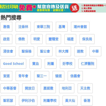
熱門搜尋
惠僑
沈香林
東華三院
基灣
潮州會館
啟思
佛教
明愛
靈糧堂
福建
保良局
浸信會
聖保祿
聖公會
林大輝
道教
中華
Good School
寶血
附屬
好學校
仁濟醫院
宣道
青年會
聖三一
循道
信義會
中華基督
開放日
嘉諾撒
地利亞
天主教
聖若瑟
伊利沙伯
附屬學校
黃大仙
香港