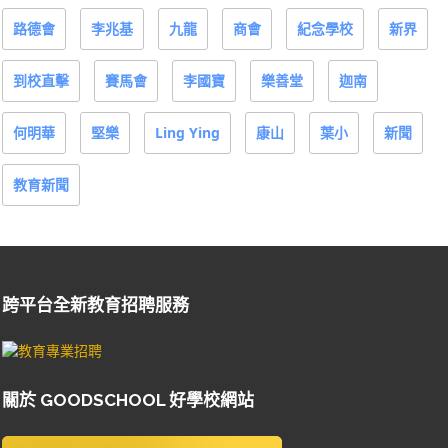
路德會
李兆基
九龍
商會
紀念學校
新界
到校直擊
賽馬會
李國寶
樂善堂
迦南
何明華
堅樂
Ling Ying
康山
葉小
新聞
教育新聞
跨平台全新教育招聘服務
關於 GOODSCHOOL 好學校網站