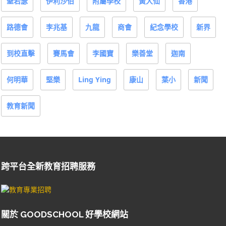
聖若瑟
伊利沙伯
附屬學校
黃大仙
香港
路德會
李兆基
九龍
商會
紀念學校
新界
到校直擊
賽馬會
李國寶
樂善堂
迦南
何明華
堅樂
Ling Ying
康山
葉小
新聞
教育新聞
跨平台全新教育招聘服務
關於 GOODSCHOOL 好學校網站