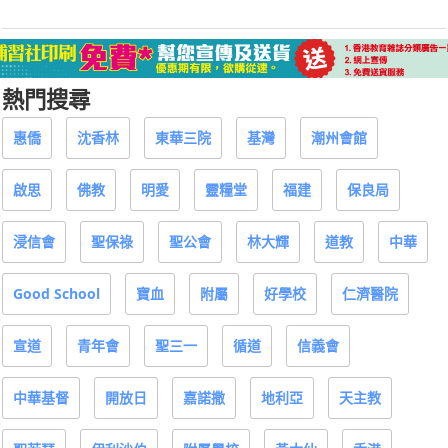
熱門搜尋
惠僑
沈香林
東華三院
基灣
潮州會館
啟思
佛教
明愛
靈糧堂
福建
保良局
浸信會
聖保祿
聖公會
林大輝
道教
中華
Good School
寶血
附屬
好學校
仁濟醫院
宣道
青年會
聖三一
循道
信義會
中華基督
開放日
嘉諾撒
地利亞
天主教