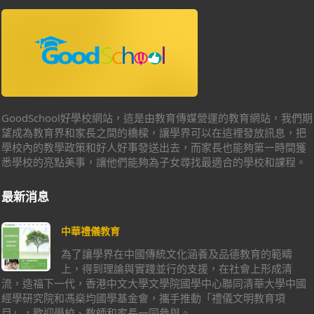
GoodSchool好學校網站，這是由教育傳媒營運的教育網站，我們期
望成為教育界和家長之間的橋樑，讓學界可以在這裡發放訊息，把
學校內的教學政策和好人好事發送出去，而家長也能夠第一時間獲
悉學校的亮點美事，讓他們能夠為子女尋找最適合的學校和課程。
最新消息
中華禮儀教育
為了讓學界在中國傳統文化涵養及品德教育的範疇
上，得到理論與實踐並行的支援，在社會上形成清
流，造福下一代，香港中文大學文學院國學中心聯同清華大學中國
經學研究院和馮燊均國學基金會，攜手推動「禮儀文明教育項
目」，歡迎學校、教師和家長一同參與。