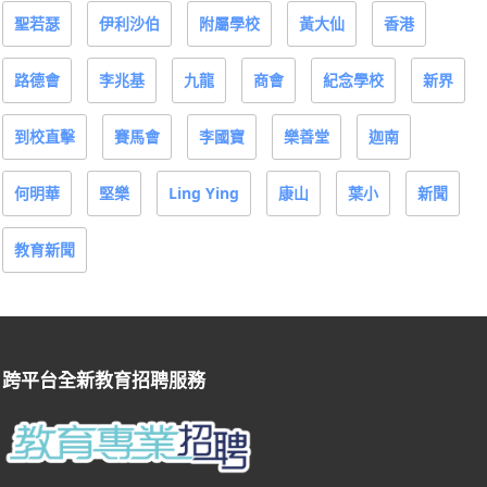
聖若瑟
伊利沙伯
附屬學校
黃大仙
香港
路德會
李兆基
九龍
商會
紀念學校
新界
到校直擊
賽馬會
李國寶
樂善堂
迦南
何明華
堅樂
Ling Ying
康山
葉小
新聞
教育新聞
跨平台全新教育招聘服務