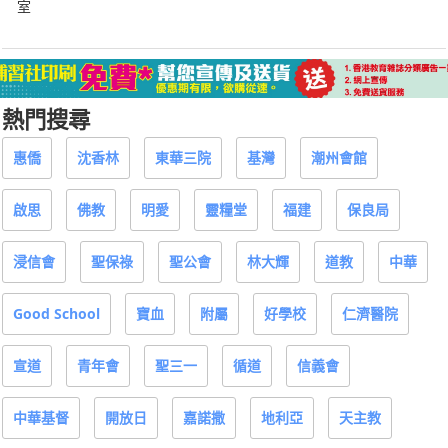
室
熱門搜尋
惠僑
沈香林
東華三院
基灣
潮州會館
啟思
佛教
明愛
靈糧堂
福建
保良局
浸信會
聖保祿
聖公會
林大輝
道教
中華
Good School
寶血
附屬
好學校
仁濟醫院
宣道
青年會
聖三一
循道
信義會
中華基督
開放日
嘉諾撒
地利亞
天主教