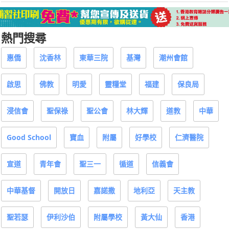
熱門搜尋
惠僑
沈香林
東華三院
基灣
潮州會館
啟思
佛教
明愛
靈糧堂
福建
保良局
浸信會
聖保祿
聖公會
林大輝
道教
中華
Good School
寶血
附屬
好學校
仁濟醫院
宣道
青年會
聖三一
循道
信義會
中華基督
開放日
嘉諾撒
地利亞
天主教
聖若瑟
伊利沙伯
附屬學校
黃大仙
香港