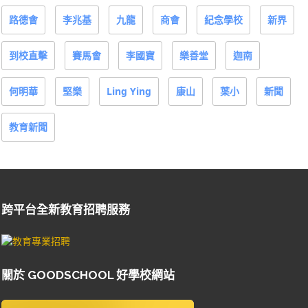
路德會
李兆基
九龍
商會
紀念學校
新界
到校直擊
賽馬會
李國寶
樂善堂
迦南
何明華
堅樂
Ling Ying
康山
葉小
新聞
教育新聞
跨平台全新教育招聘服務
關於 GOODSCHOOL 好學校網站