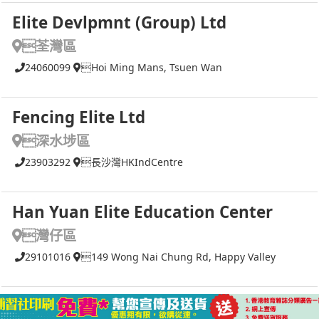
Elite Devlpmnt (Group) Ltd
荃灣區
24060099
Hoi Ming Mans, Tsuen Wan
Fencing Elite Ltd
深水埗區
23903292
長沙灣HKIndCentre
Han Yuan Elite Education Center
灣仔區
29101016
149 Wong Nai Chung Rd, Happy Valley