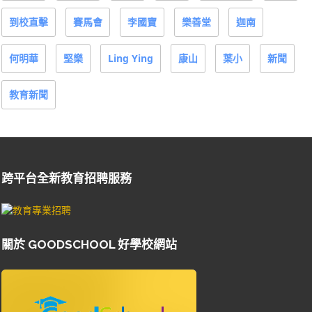
到校直擊
賽馬會
李國寶
樂善堂
迦南
何明華
堅樂
Ling Ying
康山
葉小
新聞
教育新聞
跨平台全新教育招聘服務
關於 GOODSCHOOL 好學校網站