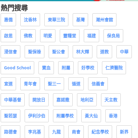
熱門搜尋
惠僑
沈香林
東華三院
基灣
潮州會館
啟思
佛教
明愛
靈糧堂
福建
保良局
浸信會
聖保祿
聖公會
林大輝
道教
中華
Good School
寶血
附屬
好學校
仁濟醫院
宣道
青年會
聖三一
循道
信義會
中華基督
開放日
嘉諾撒
地利亞
天主教
聖若瑟
伊利沙伯
附屬學校
黃大仙
香港
路德會
李兆基
九龍
商會
紀念學校
新界