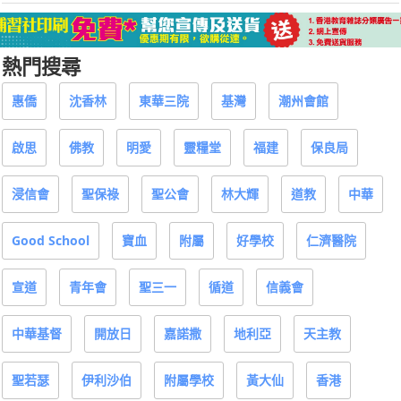
熱門搜尋
惠僑
沈香林
東華三院
基灣
潮州會館
啟思
佛教
明愛
靈糧堂
福建
保良局
浸信會
聖保祿
聖公會
林大輝
道教
中華
Good School
寶血
附屬
好學校
仁濟醫院
宣道
青年會
聖三一
循道
信義會
中華基督
開放日
嘉諾撒
地利亞
天主教
聖若瑟
伊利沙伯
附屬學校
黃大仙
香港