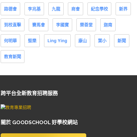
路德會
李兆基
九龍
商會
紀念學校
新界
到校直擊
賽馬會
李國寶
樂善堂
迦南
何明華
堅樂
Ling Ying
康山
葉小
新聞
教育新聞
跨平台全新教育招聘服務
關於 GOODSCHOOL 好學校網站