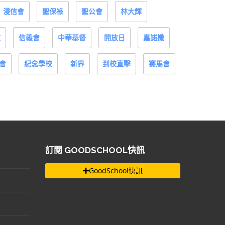
浸信會
聖保祿
聖公會
林大輝
道
信義會
中華基督
開放日
嘉諾撒
會
紀念學校
新界
到校直擊
賽馬會
訂閱 GOODSCHOOL快訊
GoodSchool快訊