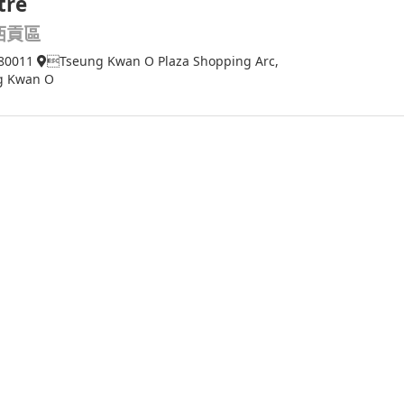
tre
西貢區
80011
Tseung Kwan O Plaza Shopping Arc,
g Kwan O