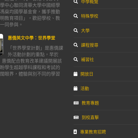
中學概覽
學中心聯同清華大學中國經學
馮燊均國學基金會，攜手推動
特殊學校
明教育項目」，歡迎學校、教
一同參與。
大學
惠僑英文中學：世界學堂
課程搜尋
「世界學堂計劃」是惠僑課
外活動計劃的重點，早於
補習社
年，惠僑配合教育改革建議開展該
盼學生超越學科課程和考試的
闊眼界，體驗與別不同的學習
開放日
活動
教育專題
到校直擊
專業教育招聘