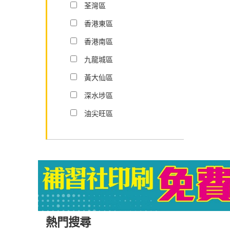
荃灣區
香港東區
香港南區
九龍城區
黃大仙區
深水埗區
油尖旺區
熱門搜尋