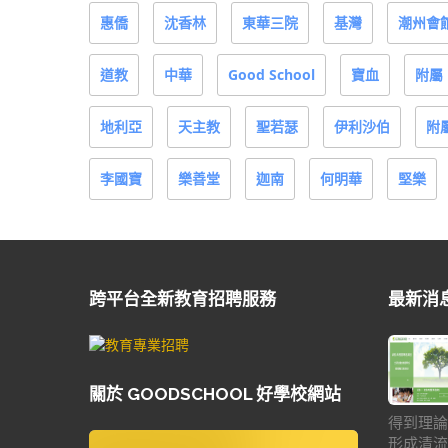
惠僑
沈香林
東華三院
基灣
潮州會
道教
中華
Good School
寶血
附屬
地利亞
天主教
聖若瑟
伊利沙伯
附
李國寶
樂善堂
迦南
何明華
堅樂
跨平台全新教育招聘服務
最新消
關於 GOODSCHOOL 好學校網站
得到理論
形成清流