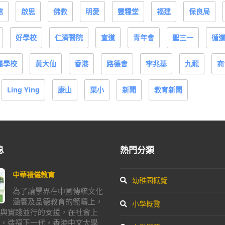
館
啟思
佛教
明愛
靈糧堂
福建
保良局
好學校
仁濟醫院
宣道
青年會
聖三一
循
屬學校
黃大仙
香港
路德會
李兆基
九龍
商
Ling Ying
康山
葉小
新聞
教育新聞
息
熱門分類
中華禮儀教育
幼稚園概覽
為了讓學界在中國傳統文化
涵養及品德教育的範疇上，
小學概覽
與實踐並行的支援，在社會上
，造福下一代，香港中文大學