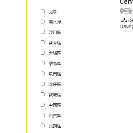
Cen

北區
275
深水埗
Tseun
沙田區
葵青區
大埔區
離島區
屯門區
灣仔區
觀塘區
中西區
西貢區
元朗區