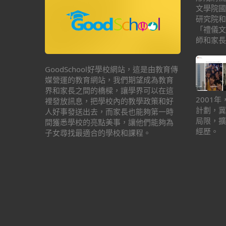
文學院國
研究院和
「禮儀文
師和家長
GoodSchool好學校網站，這是由教育傳
媒營運的教育網站，我們期望成為教育
界和家長之間的橋樑，讓學界可以在這
2001
裡發放訊息，把學校內的教學政策和好
計劃，冀
人好事發送出去，而家長也能夠第一時
局限，擴
間獲悉學校的亮點美事，讓他們能夠為
經歷。
子女尋找最適合的學校和課程。