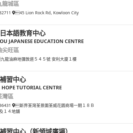
九龍城區
82711
45 Lion Rock Rd, Kowloon City
日本語教育中心
OU JAPANESE EDUCATION CENTRE
油尖旺區
九龍油麻地彌敦道５４５號 安利大廈１樓
補習中心
& HOPE TUTORIAL CENTRE
荃灣區
36431
新界荃灣荃景圍荃威花園商場一期１８Ｂ
及１４地舖
補習中心（新領域廣場）