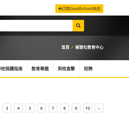
訂閱GoodSchool快訊
首頁
/
補習社教育中心
學校採購指南
教育專題
到校直擊
招聘
3
4
5
6
7
8
9
10
›