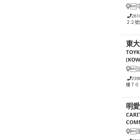

261
２２號
東大
TOYK
(KOW

239
樓７０
明愛
CARI
COMM
