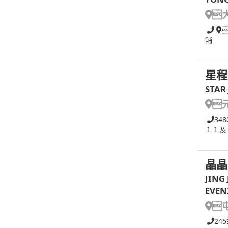

舖
星程
STAR

348
１１及
晶晶
JING
EVEN

245