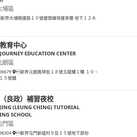
大埔區
新界大埔曉運路１０號運頭塘邨運來樓 地下１２Ａ
教育中心
 JOURNEY EDUCATION CENTER
元朗區
06679
新界元朗鳳琴街１８號玉龍樓１樓 １０、
１５號舖
（良政）補習夜校
 JING (LEUNG CHING) TUTORIAL
ING SCHOOL
屯門區
98304
新界屯門新墟村９及２５號地下部份