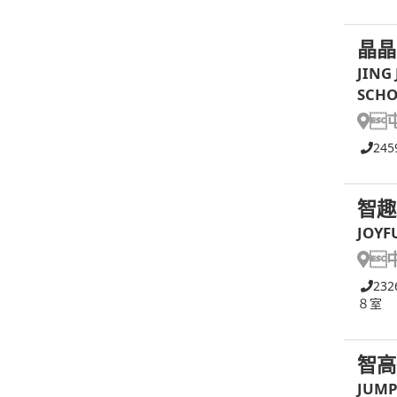
晶晶
JING
SCH

245
智趣
JOYF

232
８室
智高
JUMP