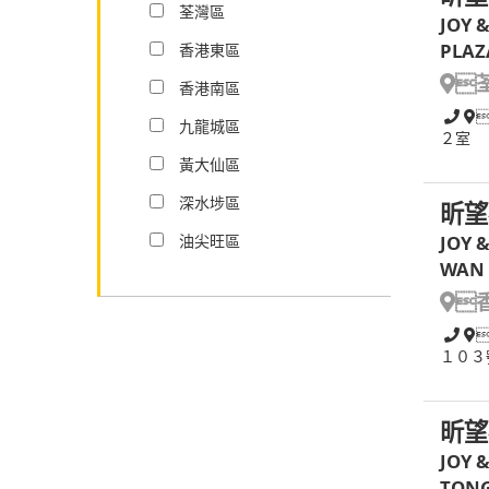
荃灣區
JOY 
PLAZ
香港東區

香港南區
九龍城區
２室
黃大仙區
深水埗區
昕望
油尖旺區
JOY 
WAN 

１０３
昕望
JOY 
TONG