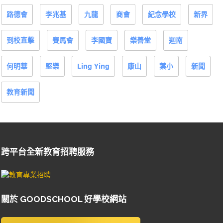
路德會
李兆基
九龍
商會
紀念學校
新界
到校直擊
賽馬會
李國寶
樂善堂
迦南
何明華
堅樂
Ling Ying
康山
葉小
新聞
教育新聞
跨平台全新教育招聘服務
關於 GOODSCHOOL 好學校網站