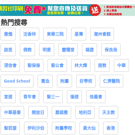
熱門搜尋
惠僑
沈香林
東華三院
基灣
潮州會館
啟思
佛教
明愛
靈糧堂
福建
保良局
浸信會
聖保祿
聖公會
林大輝
道教
中華
Good School
寶血
附屬
好學校
仁濟醫院
宣道
青年會
聖三一
循道
信義會
中華基督
開放日
嘉諾撒
地利亞
天主教
聖若瑟
伊利沙伯
附屬學校
黃大仙
香港