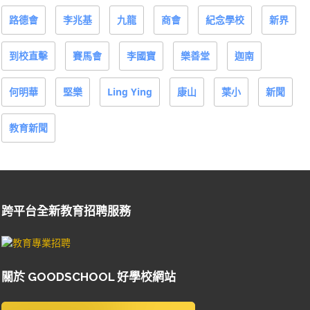
路德會
李兆基
九龍
商會
紀念學校
新界
到校直擊
賽馬會
李國寶
樂善堂
迦南
何明華
堅樂
Ling Ying
康山
葉小
新聞
教育新聞
跨平台全新教育招聘服務
關於 GOODSCHOOL 好學校網站