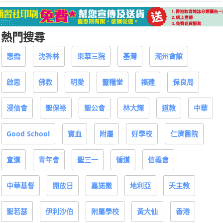
熱門搜尋
惠僑
沈香林
東華三院
基灣
潮州會館
啟思
佛教
明愛
靈糧堂
福建
保良局
浸信會
聖保祿
聖公會
林大輝
道教
中華
Good School
寶血
附屬
好學校
仁濟醫院
宣道
青年會
聖三一
循道
信義會
中華基督
開放日
嘉諾撒
地利亞
天主教
聖若瑟
伊利沙伯
附屬學校
黃大仙
香港