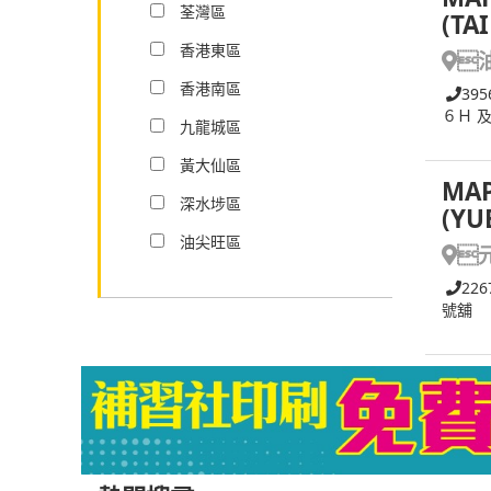
荃灣區
(TA
香港東區

香港南區
395
６Ｈ 
九龍城區
黃大仙區
MAP
深水埗區
(YU
油尖旺區

226
號舖