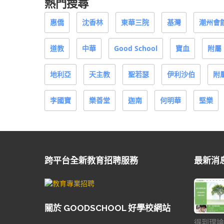
熱門搜尋
惠僑
沈香林
東華三院
基灣
潮州會
道教
中華
Good School
寶血
附屬
地利亞
天主教
聖若瑟
伊利沙伯
附
李國寶
樂善堂
迦南
何明華
堅樂
跨平台全新教育招聘服務
最新消
關於 GOODSCHOOL 好學校網站
得到理論