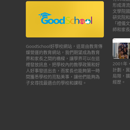
形成清流
文學院國
研究院和
「禮儀文
師和家長
GoodSchool好學校網站，這是由教育傳
媒營運的教育網站，我們期望成為教育
界和家長之間的橋樑，讓學界可以在這
2001
裡發放訊息，把學校內的教學政策和好
計劃，冀
人好事發送出去，而家長也能夠第一時
局限，擴
間獲悉學校的亮點美事，讓他們能夠為
經歷。
子女尋找最適合的學校和課程。