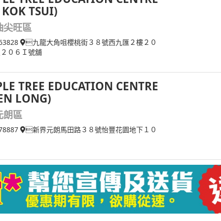
I KOK TSUI)
油尖旺區
63828
九龍大角咀櫻桃街３８號西九匯２樓２０
及２０６Ｉ號舖
LE TREE EDUCATION CENTRE
EN LONG)
元朗區
78887
新界元朗馬田路３８號怡豐花園地下１０