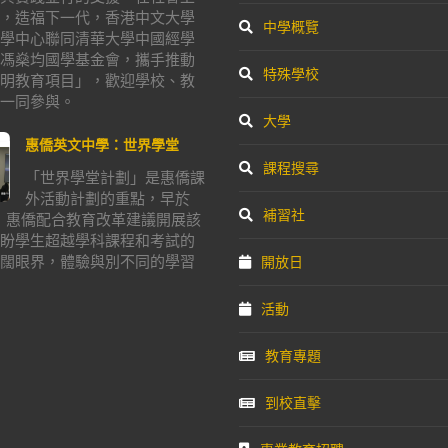
，造福下一代，香港中文大學
中學概覽
學中心聯同清華大學中國經學
馮燊均國學基金會，攜手推動
特殊學校
明教育項目」，歡迎學校、教
一同參與。
大學
惠僑英文中學：世界學堂
課程搜尋
「世界學堂計劃」是惠僑課
外活動計劃的重點，早於
補習社
年，惠僑配合教育改革建議開展該
盼學生超越學科課程和考試的
闊眼界，體驗與別不同的學習
開放日
活動
教育專題
到校直擊