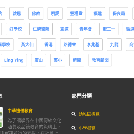
館
啟思
佛教
明愛
靈糧堂
福建
保良局
好學校
仁濟醫院
宣道
青年會
聖三一
循
屬學校
黃大仙
香港
路德會
李兆基
九龍
商
Ling Ying
康山
葉小
新聞
教育新聞
息
熱門分類
中華禮儀教育
幼稚園概覽
為了讓學界在中國傳統文化
涵養及品德教育的範疇上，
小學概覽
與實踐並行的支援，在社會上