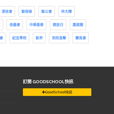
浸信會
聖保祿
聖公會
林大輝
道
信義會
中華基督
開放日
嘉諾撒
會
紀念學校
新界
到校直擊
賽馬會
訂閱 GOODSCHOOL快訊
GoodSchool快訊