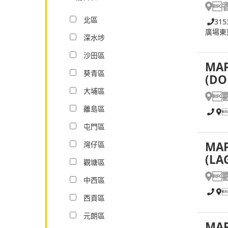

北區
315
廣場東
深水埗
沙田區
MAP
葵青區
(DO
大埔區

離島區
屯門區
MAP
灣仔區
(LA
觀塘區

中西區
西貢區
元朗區
MAP