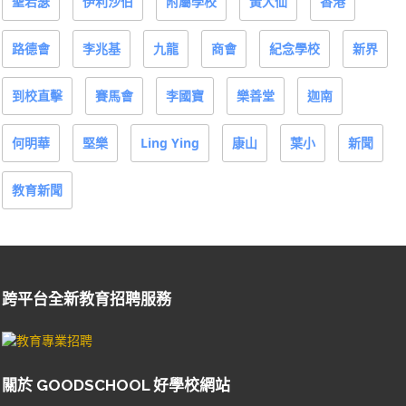
聖若瑟
伊利沙伯
附屬學校
黃大仙
香港
路德會
李兆基
九龍
商會
紀念學校
新界
到校直擊
賽馬會
李國寶
樂善堂
迦南
何明華
堅樂
Ling Ying
康山
葉小
新聞
教育新聞
跨平台全新教育招聘服務
關於 GOODSCHOOL 好學校網站