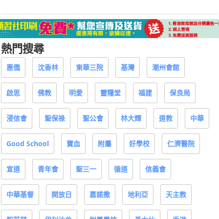
熱門搜尋
惠僑
沈香林
東華三院
基灣
潮州會館
啟思
佛教
明愛
靈糧堂
福建
保良局
浸信會
聖保祿
聖公會
林大輝
道教
中華
Good School
寶血
附屬
好學校
仁濟醫院
宣道
青年會
聖三一
循道
信義會
中華基督
開放日
嘉諾撒
地利亞
天主教