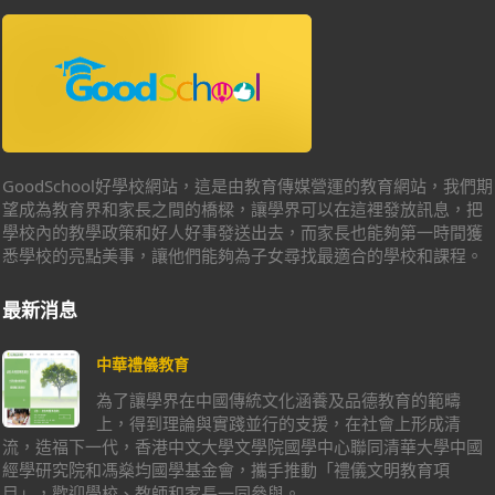
GoodSchool好學校網站，這是由教育傳媒營運的教育網站，我們期
望成為教育界和家長之間的橋樑，讓學界可以在這裡發放訊息，把
學校內的教學政策和好人好事發送出去，而家長也能夠第一時間獲
悉學校的亮點美事，讓他們能夠為子女尋找最適合的學校和課程。
最新消息
中華禮儀教育
為了讓學界在中國傳統文化涵養及品德教育的範疇
上，得到理論與實踐並行的支援，在社會上形成清
流，造福下一代，香港中文大學文學院國學中心聯同清華大學中國
經學研究院和馮燊均國學基金會，攜手推動「禮儀文明教育項
目」，歡迎學校、教師和家長一同參與。