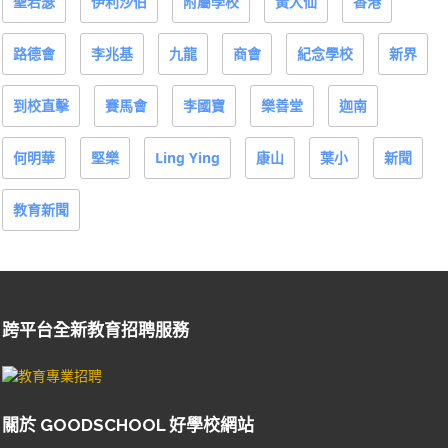
聖若瑟
伊利沙伯
附屬學校
黃大仙
香港
路德會
李兆基
九龍
商會
紀念學校
新界
到校直擊
賽馬會
李國寶
樂善堂
迦南
何明華
堅樂
Ling Ying
康山
葉小
新聞
教育新聞
跨平台全新教育招聘服務
關於 GOODSCHOOL 好學校網站