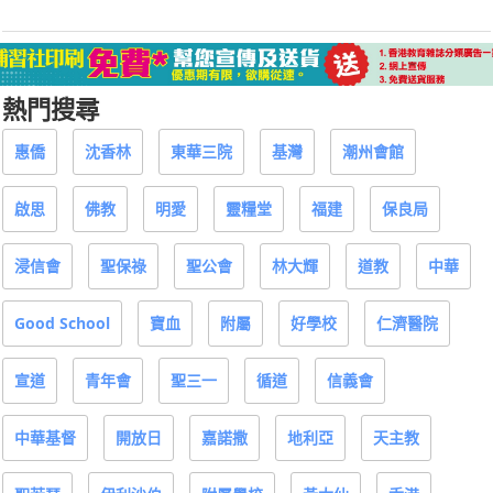
熱門搜尋
惠僑
沈香林
東華三院
基灣
潮州會館
啟思
佛教
明愛
靈糧堂
福建
保良局
浸信會
聖保祿
聖公會
林大輝
道教
中華
Good School
寶血
附屬
好學校
仁濟醫院
宣道
青年會
聖三一
循道
信義會
中華基督
開放日
嘉諾撒
地利亞
天主教