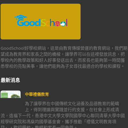
GoodSchool好學校網站，這是由教育傳媒營運的教育網站，我們期
望成為教育界和家長之間的橋樑，讓學界可以在這裡發放訊息，把
學校內的教學政策和好人好事發送出去，而家長也能夠第一時間獲
悉學校的亮點美事，讓他們能夠為子女尋找最適合的學校和課程。
最新消息
中華禮儀教育
為了讓學界在中國傳統文化涵養及品德教育的範疇
上，得到理論與實踐並行的支援，在社會上形成清
流，造福下一代，香港中文大學文學院國學中心聯同清華大學中國
經學研究院和馮燊均國學基金會，攜手推動「禮儀文明教育項
目」，歡迎學校、教師和家長一同參與。