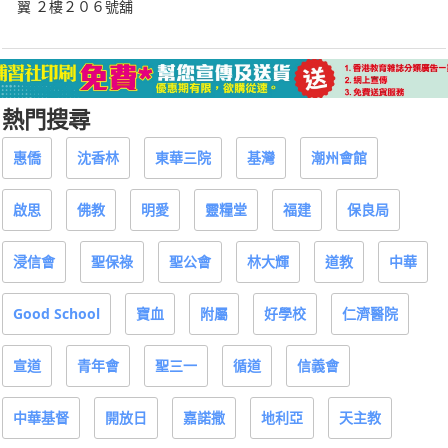
翼 ２樓２０６號舖
熱門搜尋
惠僑
沈香林
東華三院
基灣
潮州會館
啟思
佛教
明愛
靈糧堂
福建
保良局
浸信會
聖保祿
聖公會
林大輝
道教
中華
Good School
寶血
附屬
好學校
仁濟醫院
宣道
青年會
聖三一
循道
信義會
中華基督
開放日
嘉諾撒
地利亞
天主教