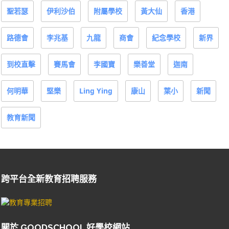
聖若瑟
伊利沙伯
附屬學校
黃大仙
香港
路德會
李兆基
九龍
商會
紀念學校
新界
到校直擊
賽馬會
李國寶
樂善堂
迦南
何明華
堅樂
Ling Ying
康山
葉小
新聞
教育新聞
跨平台全新教育招聘服務
關於 GOODSCHOOL 好學校網站