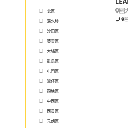
LEA

北區
深水埗
沙田區
葵青區
大埔區
離島區
屯門區
灣仔區
觀塘區
中西區
西貢區
元朗區