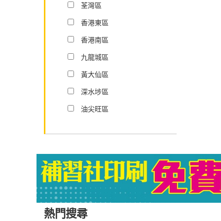
荃灣區
香港東區
香港南區
九龍城區
黃大仙區
深水埗區
油尖旺區
熱門搜尋