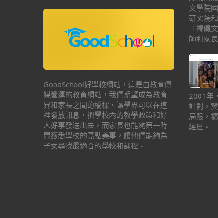
文學院國
研究院和
「禮儀文
師和家長
GoodSchool好學校網站，這是由教育傳
媒營運的教育網站，我們期望成為教育
2001
界和家長之間的橋樑，讓學界可以在這
計劃，冀
裡發放訊息，把學校內的教學政策和好
局限，擴
人好事發送出去，而家長也能夠第一時
經歷。
間獲悉學校的亮點美事，讓他們能夠為
子女尋找最適合的學校和課程。