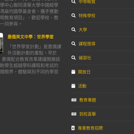
中學概覽
學中心聯同清華大學中國經學
馮燊均國學基金會，攜手推動
特殊學校
明教育項目」，歡迎學校、教
一同參與。
大學
惠僑英文中學：世界學堂
課程搜尋
「世界學堂計劃」是惠僑課
外活動計劃的重點，早於
補習社
年，惠僑配合教育改革建議開展該
盼學生超越學科課程和考試的
闊眼界，體驗與別不同的學習
開放日
活動
教育專題
到校直擊
專業教育招聘