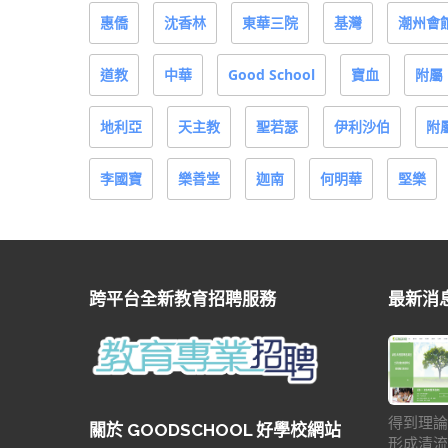
惠僑
沈香林
東華三院
基灣
潮州會
道教
中華
Good School
寶血
附屬
地利亞
天主教
聖若瑟
伊利沙伯
附
李國寶
樂善堂
迦南
何明華
堅樂
跨平台全新教育招聘服務
最新消
得到理論
關於 GOODSCHOOL 好學校網站
形成清流