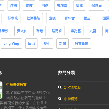
館
啟思
佛教
明愛
靈糧堂
福建
保良局
好學校
仁濟醫院
宣道
青年會
聖三一
循
屬學校
黃大仙
香港
路德會
李兆基
九龍
商
Ling Ying
康山
葉小
新聞
教育新聞
息
熱門分類
中華禮儀教育
幼稚園概覽
為了讓學界在中國傳統文化
涵養及品德教育的範疇上，
小學概覽
與實踐並行的支援，在社會上
，造福下一代，香港中文大學