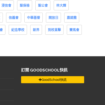
浸信會
聖保祿
聖公會
林大輝
道
信義會
中華基督
開放日
嘉諾撒
會
紀念學校
新界
到校直擊
賽馬會
訂閱 GOODSCHOOL快訊
GoodSchool快訊