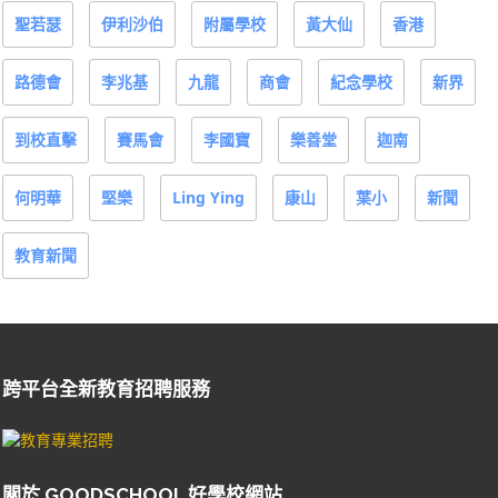
聖若瑟
伊利沙伯
附屬學校
黃大仙
香港
路德會
李兆基
九龍
商會
紀念學校
新界
到校直擊
賽馬會
李國寶
樂善堂
迦南
何明華
堅樂
Ling Ying
康山
葉小
新聞
教育新聞
跨平台全新教育招聘服務
關於 GOODSCHOOL 好學校網站