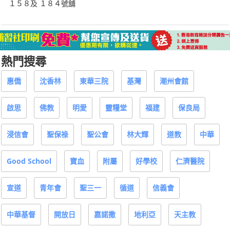
１５８及 １８４號舖
熱門搜尋
惠僑
沈香林
東華三院
基灣
潮州會館
啟思
佛教
明愛
靈糧堂
福建
保良局
浸信會
聖保祿
聖公會
林大輝
道教
中華
Good School
寶血
附屬
好學校
仁濟醫院
宣道
青年會
聖三一
循道
信義會
中華基督
開放日
嘉諾撒
地利亞
天主教