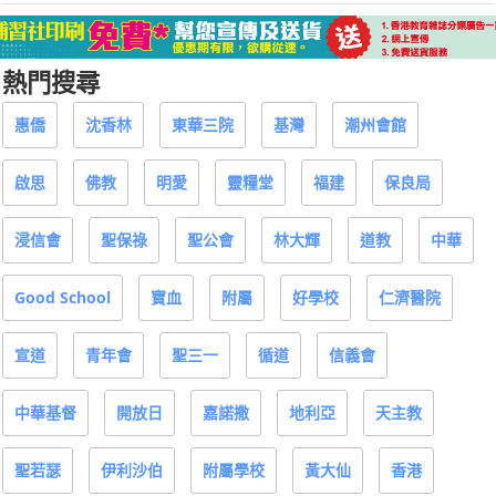
熱門搜尋
惠僑
沈香林
東華三院
基灣
潮州會館
啟思
佛教
明愛
靈糧堂
福建
保良局
浸信會
聖保祿
聖公會
林大輝
道教
中華
Good School
寶血
附屬
好學校
仁濟醫院
宣道
青年會
聖三一
循道
信義會
中華基督
開放日
嘉諾撒
地利亞
天主教
聖若瑟
伊利沙伯
附屬學校
黃大仙
香港