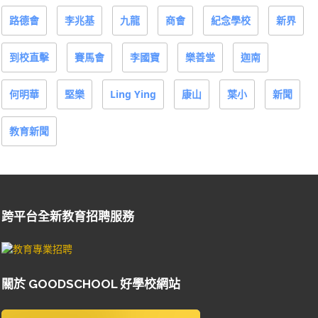
路德會
李兆基
九龍
商會
紀念學校
新界
到校直擊
賽馬會
李國寶
樂善堂
迦南
何明華
堅樂
Ling Ying
康山
葉小
新聞
教育新聞
跨平台全新教育招聘服務
關於 GOODSCHOOL 好學校網站