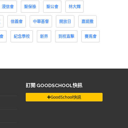
浸信會
聖保祿
聖公會
林大輝
道
信義會
中華基督
開放日
嘉諾撒
會
紀念學校
新界
到校直擊
賽馬會
訂閱 GOODSCHOOL快訊
GoodSchool快訊