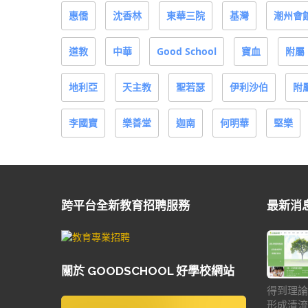
惠僑
沈香林
東華三院
基灣
潮州會
道教
中華
Good School
寶血
附屬
地利亞
天主教
聖若瑟
伊利沙伯
附
李國寶
樂善堂
迦南
何明華
堅樂
跨平台全新教育招聘服務
最新消
關於 GOODSCHOOL 好學校網站
得到理論
形成清流