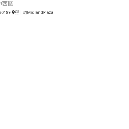
中西區
30189
上環MidlandPlaza