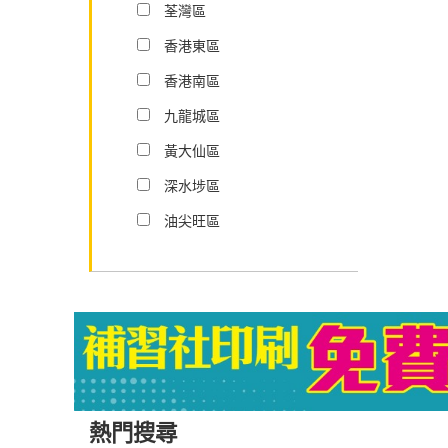
荃灣區
香港東區
香港南區
九龍城區
黃大仙區
深水埗區
油尖旺區
熱門搜尋