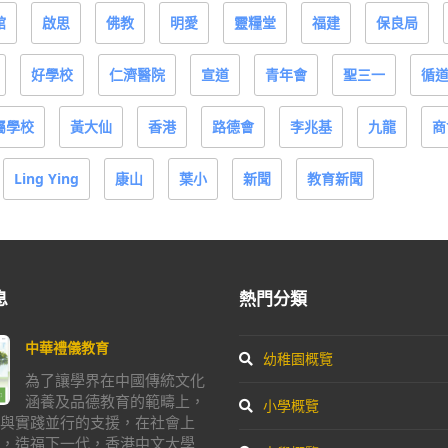
館
啟思
佛教
明愛
靈糧堂
福建
保良局
好學校
仁濟醫院
宣道
青年會
聖三一
循
屬學校
黃大仙
香港
路德會
李兆基
九龍
商
Ling Ying
康山
葉小
新聞
教育新聞
息
熱門分類
中華禮儀教育
幼稚園概覽
為了讓學界在中國傳統文化
涵養及品德教育的範疇上，
小學概覽
與實踐並行的支援，在社會上
，造福下一代，香港中文大學