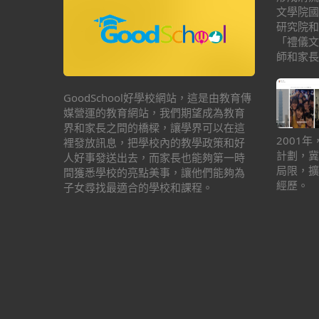
文學院國
研究院和
「禮儀文
師和家長
GoodSchool好學校網站，這是由教育傳
媒營運的教育網站，我們期望成為教育
界和家長之間的橋樑，讓學界可以在這
2001
裡發放訊息，把學校內的教學政策和好
計劃，冀
人好事發送出去，而家長也能夠第一時
局限，擴
間獲悉學校的亮點美事，讓他們能夠為
經歷。
子女尋找最適合的學校和課程。