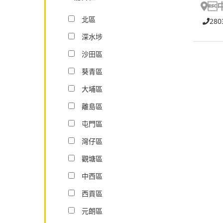

北區
280
深水埗
沙田區
葵青區
大埔區
離島區
屯門區
灣仔區
觀塘區
中西區
西貢區
元朗區