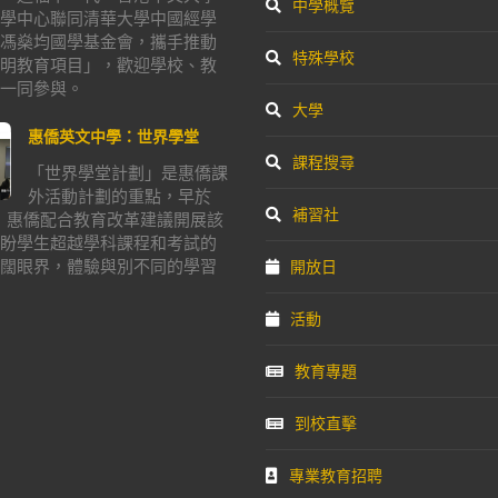
中學概覽
學中心聯同清華大學中國經學
馮燊均國學基金會，攜手推動
特殊學校
明教育項目」，歡迎學校、教
一同參與。
大學
惠僑英文中學：世界學堂
課程搜尋
「世界學堂計劃」是惠僑課
外活動計劃的重點，早於
補習社
年，惠僑配合教育改革建議開展該
盼學生超越學科課程和考試的
闊眼界，體驗與別不同的學習
開放日
活動
教育專題
到校直擊
專業教育招聘