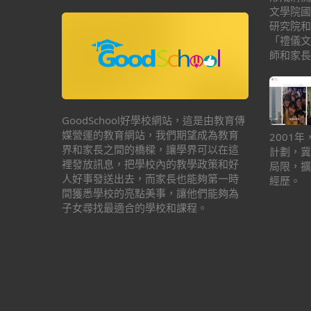
文學院國
研究院和
「禮儀文
師和家長
GoodSchool好學校網站，這是由教育傳
媒營運的教育網站，我們期望成為教育
2001
界和家長之間的橋樑，讓學界可以在這
計劃，冀
裡發放訊息，把學校內的教學政策和好
局限，擴
人好事發送出去，而家長也能夠第一時
經歷。
間獲悉學校的亮點美事，讓他們能夠為
子女尋找最適合的學校和課程。