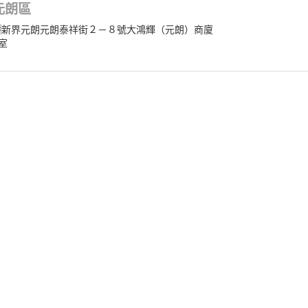
元朗區
新界元朗元朗泰祥街２－８號大鴻輝（元朗）商廈
室