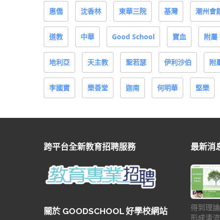
惠僑
沈香林
東華三院
基灣
潮州會
道教
中華
Good School
寶血
附屬
地利亞
天主教
聖若瑟
伊利沙伯
附
李國寶
樂善堂
迦南
何明華
堅樂
跨平台全新教育招聘服務
最新消
得到理論
關於 GOODSCHOOL 好學校網站
形成清流