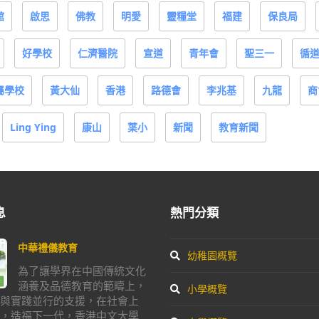
館
啟思
佛教
明愛
靈糧堂
福建
保良局
好學校
仁濟醫院
宣道
青年會
聖三一
循
屬學校
黃大仙
香港
路德會
李兆基
九龍
商
Ling Ying
康山
葉小
新聞
教育新聞
息
熱門分類
中華禮儀教育
幼稚園概覽
為了讓學界在中國傳統文化
涵養及品德教育的範疇上，
小學概覽
與實踐並行的支援，在社會上
，造福下一代，香港中文大學