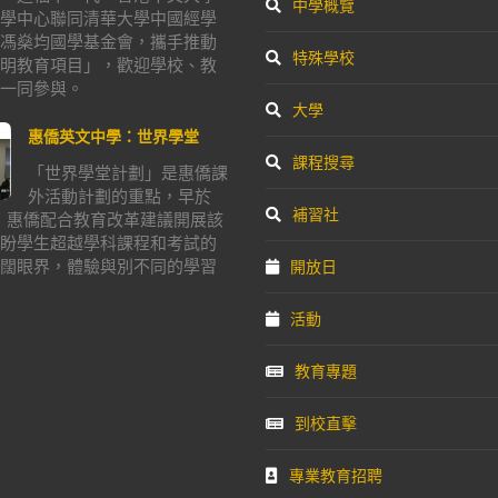
中學概覽
學中心聯同清華大學中國經學
馮燊均國學基金會，攜手推動
特殊學校
明教育項目」，歡迎學校、教
一同參與。
大學
惠僑英文中學：世界學堂
課程搜尋
「世界學堂計劃」是惠僑課
外活動計劃的重點，早於
補習社
年，惠僑配合教育改革建議開展該
盼學生超越學科課程和考試的
闊眼界，體驗與別不同的學習
開放日
活動
教育專題
到校直擊
專業教育招聘