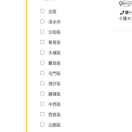

北區
６樓Ａ
深水埗
沙田區
葵青區
大埔區
離島區
屯門區
灣仔區
觀塘區
中西區
西貢區
元朗區