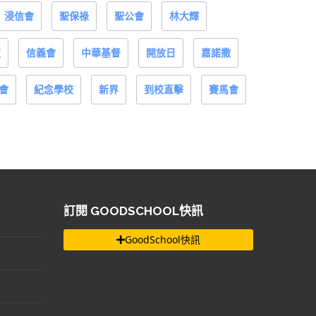
浸信會
聖保祿
聖公會
林大輝
道
信義會
中華基督
開放日
嘉諾撒
會
紀念學校
新界
到校直擊
賽馬會
訂閱 GOODSCHOOL快訊
GoodSchool快訊