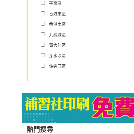
荃灣區
香港東區
香港南區
九龍城區
黃大仙區
深水埗區
油尖旺區
熱門搜尋