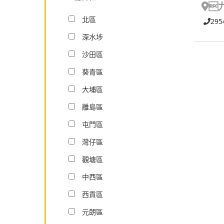

北區
295
深水埗
沙田區
葵青區
大埔區
離島區
屯門區
灣仔區
觀塘區
中西區
西貢區
元朗區