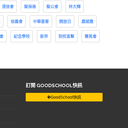
浸信會
聖保祿
聖公會
林大輝
道
信義會
中華基督
開放日
嘉諾撒
會
紀念學校
新界
到校直擊
賽馬會
訂閱 GOODSCHOOL快訊
GoodSchool快訊