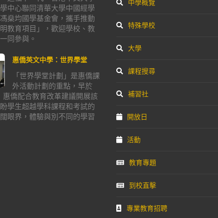
中學概覽
學中心聯同清華大學中國經學
馮燊均國學基金會，攜手推動
特殊學校
明教育項目」，歡迎學校、教
一同參與。
大學
惠僑英文中學：世界學堂
課程搜尋
「世界學堂計劃」是惠僑課
外活動計劃的重點，早於
補習社
年，惠僑配合教育改革建議開展該
盼學生超越學科課程和考試的
闊眼界，體驗與別不同的學習
開放日
活動
教育專題
到校直擊
專業教育招聘