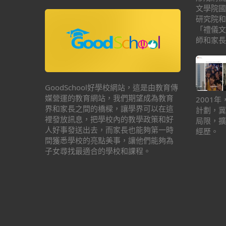
文學院國
研究院和
「禮儀文
師和家長
GoodSchool好學校網站，這是由教育傳
媒營運的教育網站，我們期望成為教育
2001
界和家長之間的橋樑，讓學界可以在這
計劃，冀
裡發放訊息，把學校內的教學政策和好
局限，擴
人好事發送出去，而家長也能夠第一時
經歷。
間獲悉學校的亮點美事，讓他們能夠為
子女尋找最適合的學校和課程。