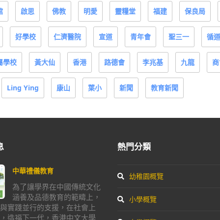
館
啟思
佛教
明愛
靈糧堂
福建
保良局
好學校
仁濟醫院
宣道
青年會
聖三一
循
屬學校
黃大仙
香港
路德會
李兆基
九龍
商
Ling Ying
康山
葉小
新聞
教育新聞
息
熱門分類
中華禮儀教育
幼稚園概覽
為了讓學界在中國傳統文化
涵養及品德教育的範疇上，
小學概覽
與實踐並行的支援，在社會上
，造福下一代，香港中文大學