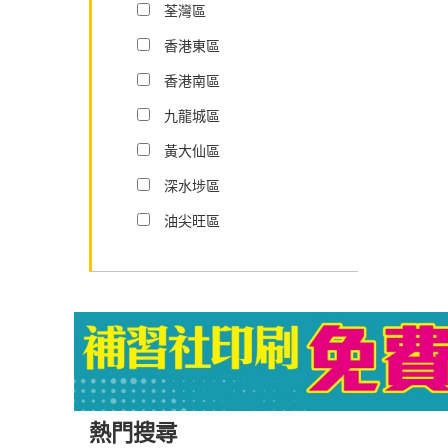
荃灣區
香港東區
香港南區
九龍城區
黃大仙區
深水埗區
油尖旺區
熱門搜尋