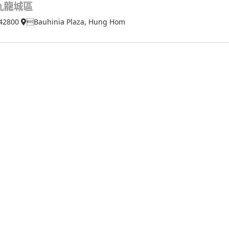
九龍城區
42800
Bauhinia Plaza, Hung Hom