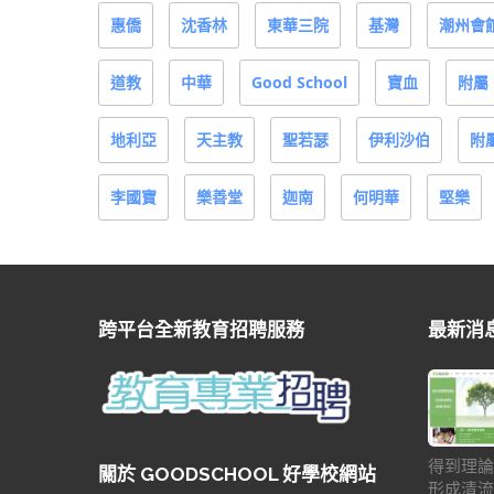
惠僑
沈香林
東華三院
基灣
潮州會
道教
中華
Good School
寶血
附屬
地利亞
天主教
聖若瑟
伊利沙伯
附
李國寶
樂善堂
迦南
何明華
堅樂
跨平台全新教育招聘服務
最新消
得到理論
關於 GOODSCHOOL 好學校網站
形成清流