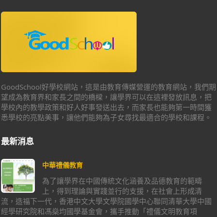
GoodSchool好學校網站，這是由教育傳媒營運的教育網站，我們期
望成為教育界和家長之間的橋樑，讓學界可以在這裡發放訊息，把
學校內的教學政策和好人好事發送出去，而家長也能夠第一時間獲
悉學校的亮點美事，讓他們能夠為子女尋找最適合的學校和課程。
最新消息
中華禮儀教育
為了讓學界在中國傳統文化涵養及品德教育的範疇
上，得到理論與實踐並行的支援，在社會上形成清
流，造福下一代，香港中文大學文學院國學中心聯同清華大學中國
經學研究院和馮燊均國學基金會，攜手推動「禮儀文明教育項