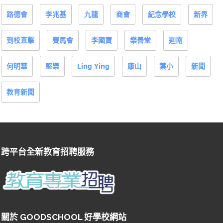
路德會
李兆基
九龍
商會
紀念學校
新界
到校直擊
賽馬會
李國寶
樂善堂
迦南
何明華
堅樂
Ling Ying
康山
葉小
新聞
教育新聞
跨平台全新教育招聘服務
關於 GOODSCHOOL 好學校網站