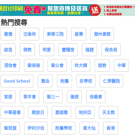
熱門搜尋
惠僑
沈香林
東華三院
基灣
潮州會館
啟思
佛教
明愛
靈糧堂
福建
保良局
浸信會
聖保祿
聖公會
林大輝
道教
中華
Good School
寶血
附屬
好學校
仁濟醫院
宣道
青年會
聖三一
循道
信義會
中華基督
開放日
嘉諾撒
地利亞
天主教
聖若瑟
伊利沙伯
附屬學校
黃大仙
香港