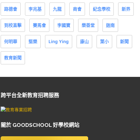
路德會
李兆基
九龍
商會
紀念學校
新界
到校直擊
賽馬會
李國寶
樂善堂
迦南
何明華
堅樂
Ling Ying
康山
葉小
新聞
教育新聞
跨平台全新教育招聘服務
關於 GOODSCHOOL 好學校網站