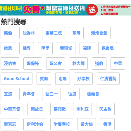
熱門搜尋
惠僑
沈香林
東華三院
基灣
潮州會館
啟思
佛教
明愛
靈糧堂
福建
保良局
浸信會
聖保祿
聖公會
林大輝
道教
中華
Good School
寶血
附屬
好學校
仁濟醫院
宣道
青年會
聖三一
循道
信義會
中華基督
開放日
嘉諾撒
地利亞
天主教
聖若瑟
伊利沙伯
附屬學校
黃大仙
香港