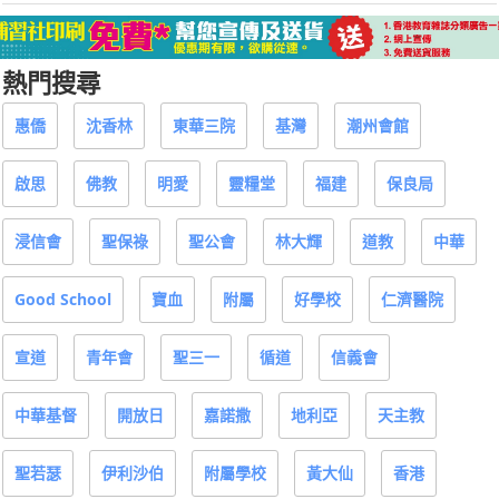
熱門搜尋
惠僑
沈香林
東華三院
基灣
潮州會館
啟思
佛教
明愛
靈糧堂
福建
保良局
浸信會
聖保祿
聖公會
林大輝
道教
中華
Good School
寶血
附屬
好學校
仁濟醫院
宣道
青年會
聖三一
循道
信義會
中華基督
開放日
嘉諾撒
地利亞
天主教
聖若瑟
伊利沙伯
附屬學校
黃大仙
香港