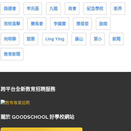
路德會
李兆基
九龍
商會
紀念學校
新界
到校直擊
賽馬會
李國寶
樂善堂
迦南
何明華
堅樂
Ling Ying
康山
葉小
新聞
教育新聞
跨平台全新教育招聘服務
關於 GOODSCHOOL 好學校網站