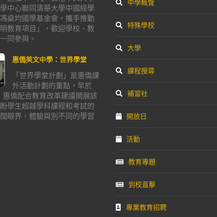
中學概覽
學中心聯同清華大學中國經學
馮燊均國學基金會，攜手推動
特殊學校
明教育項目」，歡迎學校、教
一同參與。
大學
惠僑英文中學：世界學堂
課程搜尋
「世界學堂計劃」是惠僑課
外活動計劃的重點，早於
補習社
年，惠僑配合教育改革建議開展該
盼學生超越學科課程和考試的
闊眼界，體驗與別不同的學習
開放日
活動
教育專題
到校直擊
專業教育招聘