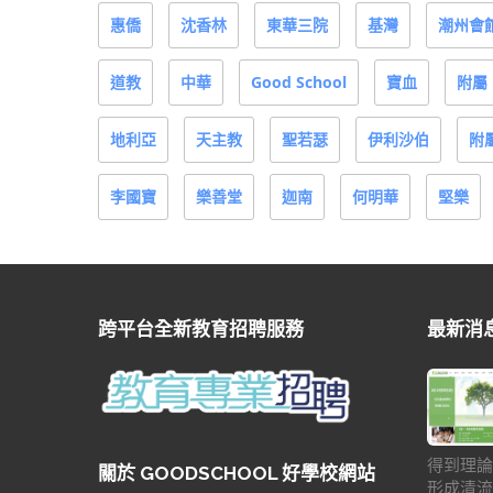
惠僑
沈香林
東華三院
基灣
潮州會
道教
中華
Good School
寶血
附屬
地利亞
天主教
聖若瑟
伊利沙伯
附
李國寶
樂善堂
迦南
何明華
堅樂
跨平台全新教育招聘服務
最新消
得到理論
關於 GOODSCHOOL 好學校網站
形成清流