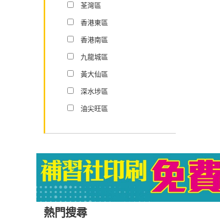
荃灣區
香港東區
香港南區
九龍城區
黃大仙區
深水埗區
油尖旺區
熱門搜尋