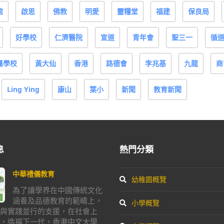
館
啟思
佛教
明愛
靈糧堂
福建
保良局
好學校
仁濟醫院
宣道
青年會
聖三一
循
屬學校
黃大仙
香港
路德會
李兆基
九龍
商
Ling Ying
康山
葉小
新聞
教育新聞
息
熱門分類
中華禮儀教育
幼稚園概覽
為了讓學界在中國傳統文化
涵養及品德教育的範疇上，
小學概覽
與實踐並行的支援，在社會上
，造福下一代，香港中文大學