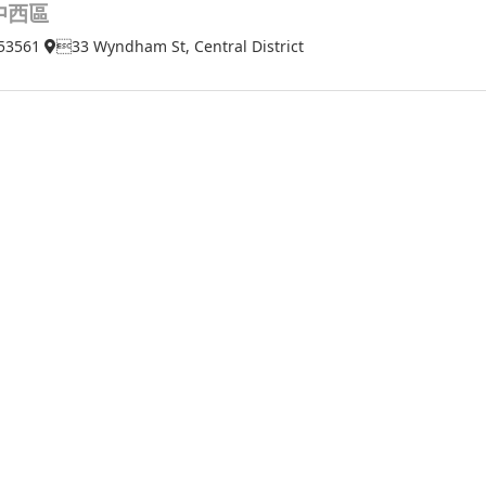
中西區
53561
33 Wyndham St, Central District