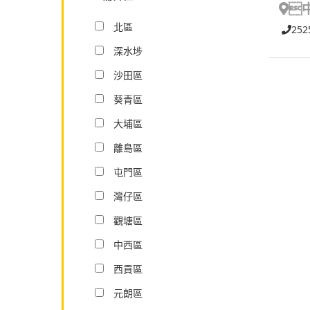

北區
252
深水埗
沙田區
葵青區
大埔區
離島區
屯門區
灣仔區
觀塘區
中西區
西貢區
元朗區