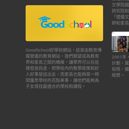
文學院國
研究院和
「禮儀文
師和家長
GoodSchool好學校網站，這是由教育傳
媒營運的教育網站，我們期望成為教育
2001
界和家長之間的橋樑，讓學界可以在這
計劃，冀
裡發放訊息，把學校內的教學政策和好
局限，擴
人好事發送出去，而家長也能夠第一時
經歷。
間獲悉學校的亮點美事，讓他們能夠為
子女尋找最適合的學校和課程。