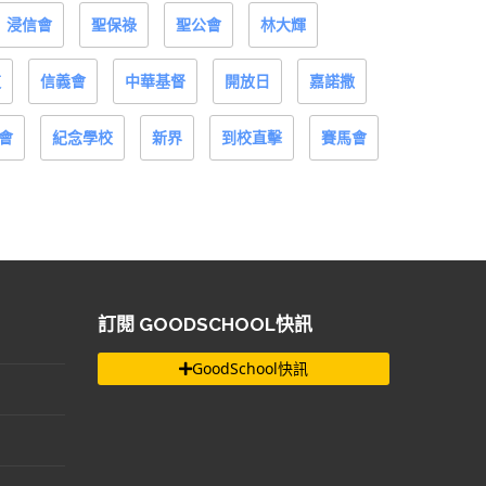
浸信會
聖保祿
聖公會
林大輝
道
信義會
中華基督
開放日
嘉諾撒
會
紀念學校
新界
到校直擊
賽馬會
訂閱 GOODSCHOOL快訊
GoodSchool快訊